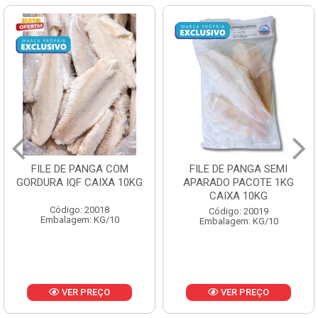
E PANGA COM
FILE DE PANGA SEMI
POLACA
QF CAIXA 10KG
APARADO PACOTE 1KG
PESCAMA
CAIXA 10KG
C
go: 20018
Código: 20019
Códi
gem: KG/10
Embalagem: KG/10
Embala
ER PREÇO
VER PREÇO
V