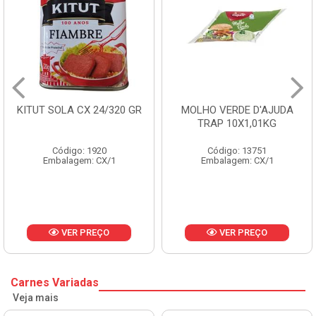
 SOLA CX 24/320 GR
MOLHO VERDE D'AJUDA
FRUT
TRAP 10X1,01KG
Código: 1920
Código: 13751
Embalagem: CX/1
Embalagem: CX/1
E
VER PREÇO
VER PREÇO
Carnes Variadas
Veja mais