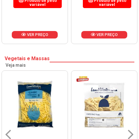
Produto de peso
Produto de peso
variável
variável
VER PREÇO
VER PREÇO
Vegetais e Massas
Veja mais