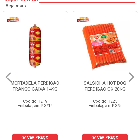
Veja mais
SALSICHA HOT DOG
PERNIL SUINO C/OSSO
PERDIGAO CX 20KG
COPAVEL KG
Código: 1225
Código: 12301
Embalagem: KG/5
Embalagem: CX/± 19,56 KG
Produto de peso
variável
VER PREÇO