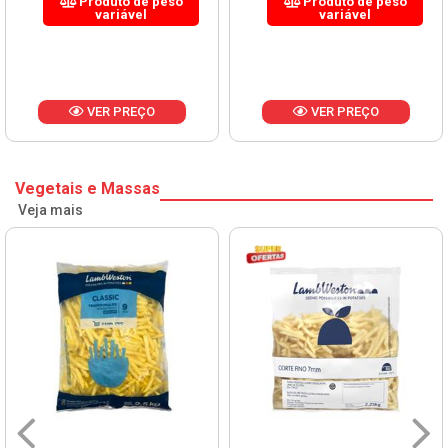
Produto de peso
Produto de peso
variável
variável
VER PREÇO
VER PREÇO
Vegetais e Massas
Veja mais