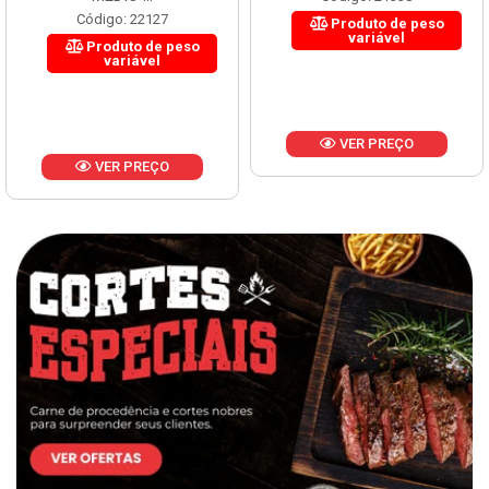
MÉDIO ...
Código: 21338
Código: 22127
Produto de peso
variável
Produto de peso
variável
VER PREÇO
VER PREÇO