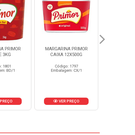
A PRIMOR
MARGARINA PRIMOR CX
MARGARINA
12X500G
24X250G
CAIXA 2
: 1797
Código: 1921
Código
em: CX/1
Embalagem: CX/1
Embalage
 PREÇO
VER PREÇO
VER 