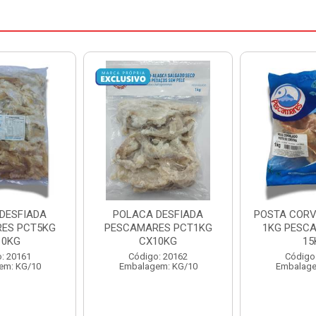
DESFIADA
POSTA CORVINA PACOTE
PESCADINHA
ES PCT1KG
1KG PESCAMARES CX
PACO
10KG
15KG
PESCAMARE
: 20162
Código: 22469
Código
em: KG/10
Embalagem: KG/15
Embalage