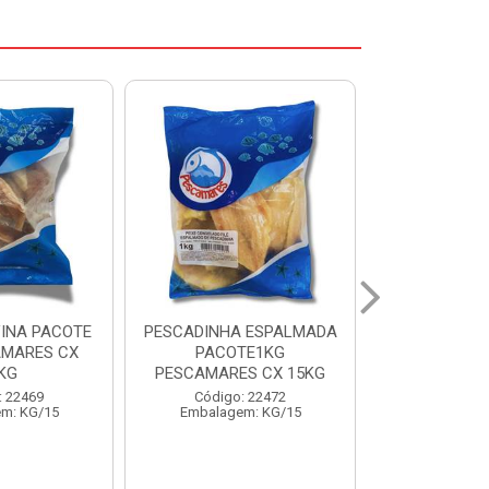
 ESPALMADA
FILE DE PANGA PREMIUM
CORVINA I
TE1KG
PACOTE 1KG CAIXA 10KG
BENDITO P
S CX 15KG
Código: 20021
Código:
: 22472
Embalagem: KG/10
Embalage
m: KG/15