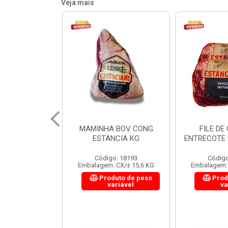
Veja mais
 BOV CONG
FILE DE COSTELA
CUPIM BOV
NCIA KG
ENTRECOTE ESTANCIA KG
o: 18193
Código: 18299
Código
 CX/± 15,6 KG
Embalagem: CX/± 14,4 KG
Embalagem: 
uto de peso
Produto de peso
Prod
ariável
variável
va