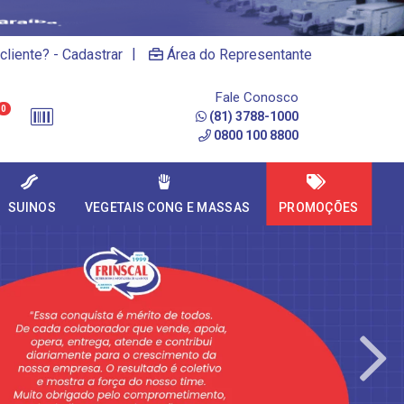
|
cliente? - Cadastrar
Área do Representante
Fale Conosco
0
(81) 3788-1000
0800 100 8800
SUINOS
VEGETAIS CONG E MASSAS
PROMOÇÕES