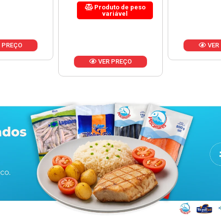
uto de peso
riável
VER PREÇO
VER
 PREÇO