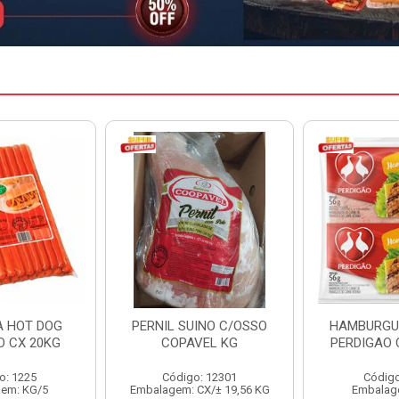
INO C/OSSO
HAMBURGUER BOVINO
MARGARIN
VEL KG
PERDIGAO CX 2,016KG
CAIXA 
: 12301
Código: 1263
Código
CX/± 19,56 KG
Embalagem: CX/1
Embalag