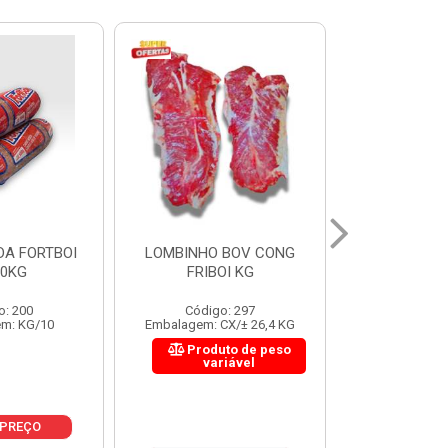
 BOV CONG
FIGADO BOV CONG FRIBOI
CORDAO DO 
OI KG
KG
FRIBO
o: 297
Código: 222
Código:
CX/± 26,4 KG
Embalagem: CX/± 30,12 KG
Embalagem: C
to de peso
Produto de peso
Produ
riável
variável
var