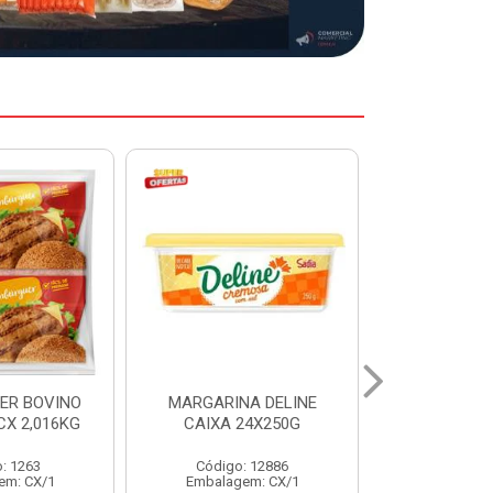
A DELINE
MARGARINA DELINE
COXA S/CO
24X250G
CAIXA 12X500G
INDIV LEVI
: 12886
Código: 12887
Código:
em: CX/1
Embalagem: CX/1
Embalage