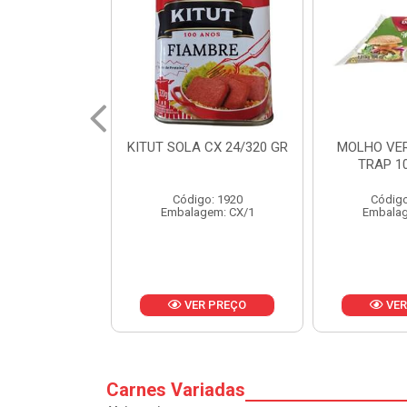
 CX 24/320 GR
MOLHO VERDE D'AJUDA
FRUTAS CR
TRAP 10X1,01KG
CX 
o: 1920
Código: 13751
Códig
gem: CX/1
Embalagem: CX/1
Embalag
R PREÇO
VER PREÇO
VER
Carnes Variadas