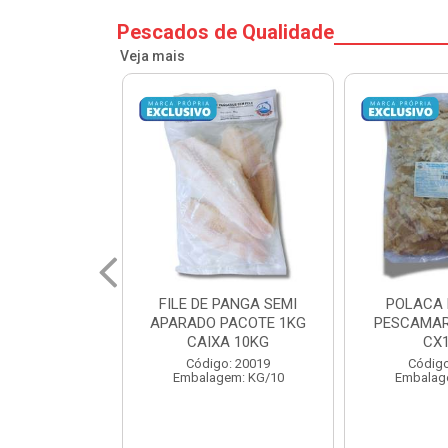
Pescados de Qualidade
Veja mais
PANGA SEMI
POLACA DESFIADA
POLACA 
PACOTE 1KG
PESCAMARES PCT5KG
PESCAMAR
A 10KG
CX10KG
CX
o: 20019
Código: 20161
Código
em: KG/10
Embalagem: KG/10
Embalag