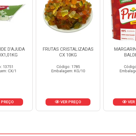
ISTALIZADAS
MARGARINA PRIMOR
MARGARIN
10KG
BALDE 3KG
CAIXA 
o: 1785
Código: 1801
Código
em: KG/10
Embalagem: BD/1
Embalag
 PREÇO
VER PREÇO
VER