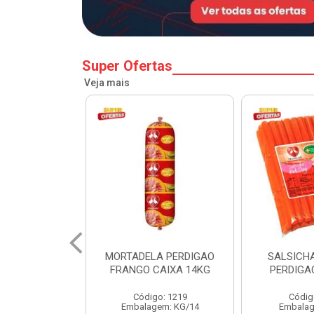
Super Ofertas
Veja mais
A PERDIGAO
SALSICHA HOT DOG
PERNIL SU
CAIXA 14KG
PERDIGAO CX 20KG
COPA
o: 1219
Código: 1225
Código
em: KG/14
Embalagem: KG/5
Embalagem: 