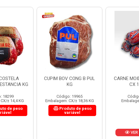
 CONG B PUL
CARNE MOIDA FORTBOI
LOMBINHO
KG
CX 10KG
FRIB
: 19965
Código: 200
Códig
CX/± 18,36 KG
Embalagem: KG/10
Embalagem: 
uto de peso
Produ
riável
va
VER PREÇO