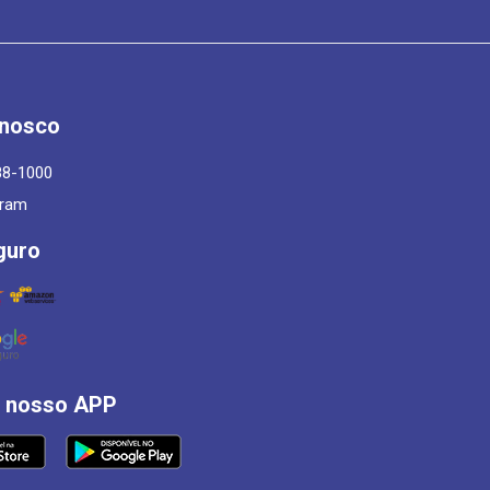
onosco
88-1000
gram
guro
á nosso APP