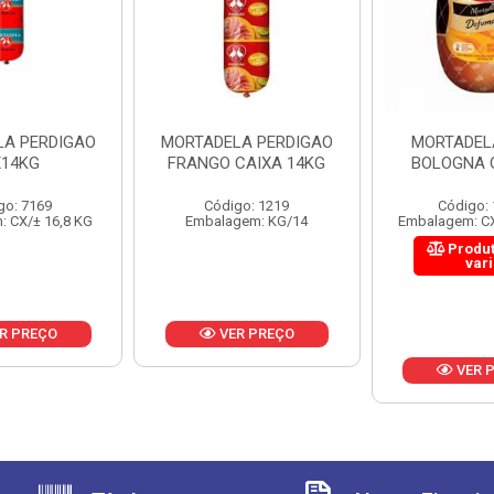
LA PERDIGAO
MORTADELA PERDIGAO
MORTADEL
14KG
FRANGO CAIXA 14KG
BOLOGNA 
go: 7169
Código: 1219
Código:
 CX/± 16,8 KG
Embalagem: KG/14
Embalagem: CX
Produt
var
R PREÇO
VER PREÇO
VER 