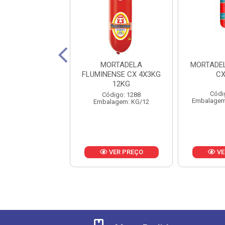
ADELA SADIA
MORTADELA
MORTADE
GNA OURO CX
FLUMINENSE CX 4X3KG
CX
10,8KG
12KG
Códi
digo: 19730
Código: 1288
Embalagem:
lagem: KG/5,4
Embalagem: KG/12
VER PREÇO
VER PREÇO
VE