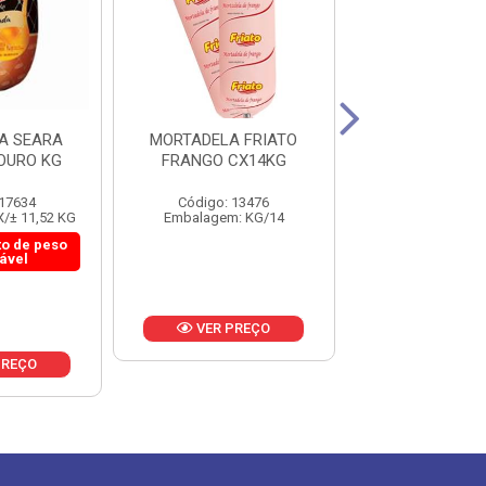
A SEARA
MORTADELA FRIATO
MORTADELA 
OURO KG
FRANGO CX14KG
BOLOGNA OU
10,8KG
 17634
Código: 13476
Código: 19
/± 11,52 KG
Embalagem: KG/14
Embalagem: K
o de peso
iável
VER PREÇO
VER PR
PREÇO