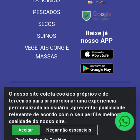
LATICINIOS
PESCADOS
SECOS
Baixe já
SUINOS
nosso APP
VEGETAIS CONG E
MASSAS
Frinscal - Distribuidora e Importadora de Alimentos
O nosso site coleta cookies próprios e de
LTDA - Rodovia BR 101 Sul Km 187, 310 Galpão - Santa
terceiros para proporcionar uma experiência
Rosa, Palmares/PE - CEP 55540-000 - CNPJ
personalizada ao usuário, apresentar publicidade
03.504.437/0001-50
relevante de acordo com o seu perfil e melhorar a
qualidade do nosso site.
Aceitar
Negar não essenciais
Preferências de Cookies