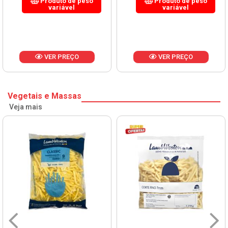
Produto de peso
Produto de peso
variável
variável
VER PREÇO
VER PREÇO
Vegetais e Massas
Veja mais