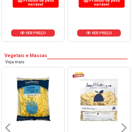
Produto de peso
Produto de peso
variável
variável
VER PREÇO
VER PREÇO
Vegetais e Massas
Veja mais