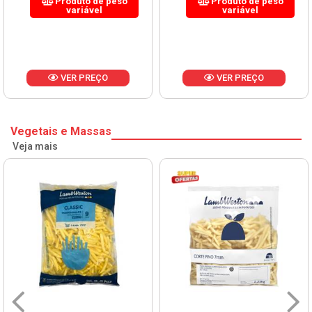
Produto de peso
Produto de peso
variável
variável
VER PREÇO
VER PREÇO
Vegetais e Massas
Veja mais