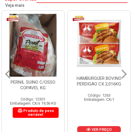
Veja mais
HAMBURGUER BOVINO
PERNIL SUINO C/OSSO
PERDIGAO CX 2,016KG
COPAVEL KG
Código: 1263
Código: 12301
Embalagem: CX/1
Embalagem: CX/± 19,56 KG
Produto de peso
variável
VER PREÇO