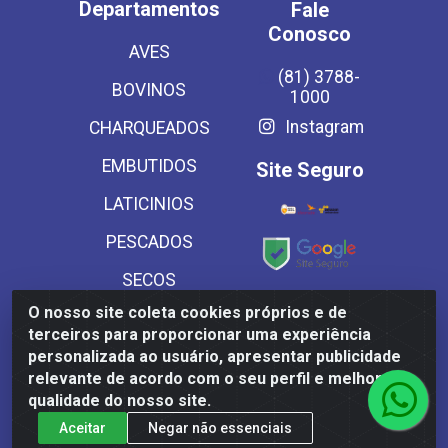
Departamentos
Fale
Conosco
AVES
(81) 3788-
BOVINOS
1000
Instagram
CHARQUEADOS
EMBUTIDOS
Site Seguro
LATICINIOS
PESCADOS
SECOS
Baixe já
O nosso site coleta cookies próprios e de
SUINOS
nosso APP
terceiros para proporcionar uma experiência
VEGETAIS CONG E
personalizada ao usuário, apresentar publicidade
relevante de acordo com o seu perfil e melhorar a
MASSAS
qualidade do nosso site.
Aceitar
Negar não essenciais