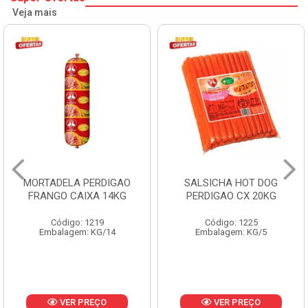
Veja mais
SALSICHA HOT DOG
PERNIL SUINO C/OSSO
PERDIGAO CX 20KG
COPAVEL KG
Código: 1225
Código: 12301
Embalagem: KG/5
Embalagem: CX/± 19,56 KG
Produto de peso
variável
VER PREÇO