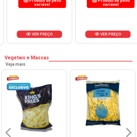
Produto de peso
Produto de peso
variável
variável
VER PREÇO
VER PREÇO
Vegetais e Massas
Veja mais