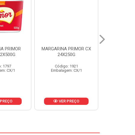
 PRIMOR CX
MARGARINA DELICIA
MAIONESE
250G
CAIXA 24X250G
BALDE UNI
: 1921
Código: 6958
Código
em: CX/1
Embalagem: CX/1
Embalage
 PREÇO
VER PREÇO
VER 