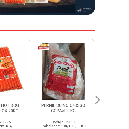
INO C/OSSO
HAMBURGUER BOVINO
MARGARIN
EL KG
PERDIGAO CX 2,016KG
CAIXA 2
: 12301
Código: 1263
Código:
X/± 19,56 KG
Embalagem: CX/1
Embalage