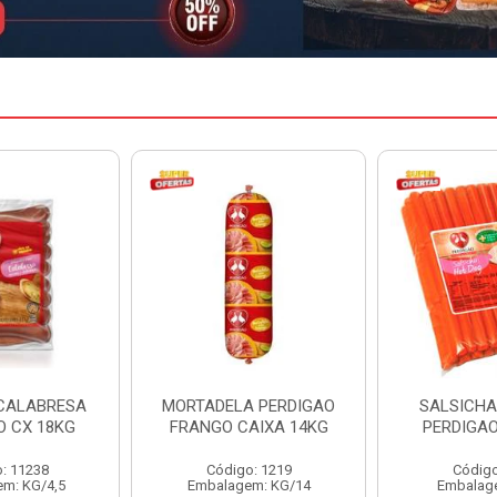
A PERDIGAO
SALSICHA HOT DOG
PERNIL SU
AIXA 14KG
PERDIGAO CX 20KG
COPAV
o: 1219
Código: 1225
Código
em: KG/14
Embalagem: KG/5
Embalagem: C