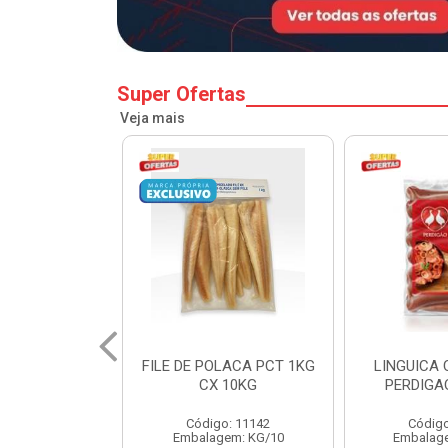
Super Ofertas
Veja mais
LACA PCT 1KG
LINGUICA CALABRESA
MORTADEL
 10KG
PERDIGAO CX 18KG
FRANGO C
o: 11142
Código: 11238
Códig
em: KG/10
Embalagem: KG/4,5
Embalag