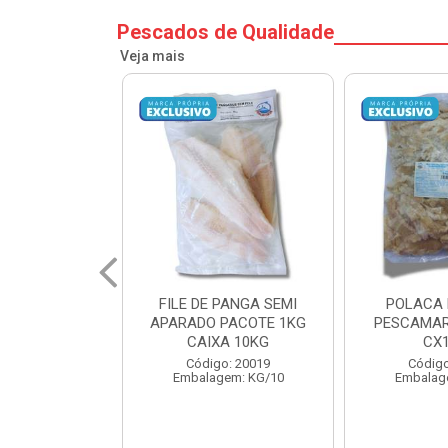
Pescados de Qualidade
Veja mais
PANGA SEMI
POLACA DESFIADA
POLACA 
PACOTE 1KG
PESCAMARES PCT5KG
PESCAMAR
A 10KG
CX10KG
CX
o: 20019
Código: 20161
Código
em: KG/10
Embalagem: KG/10
Embalag