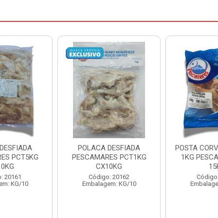
DESFIADA
POSTA CORVINA PACOTE
PESCADINHA
ES PCT1KG
1KG PESCAMARES CX
PACO
10KG
15KG
PESCAMARE
: 20162
Código: 22469
Código
em: KG/10
Embalagem: KG/15
Embalage