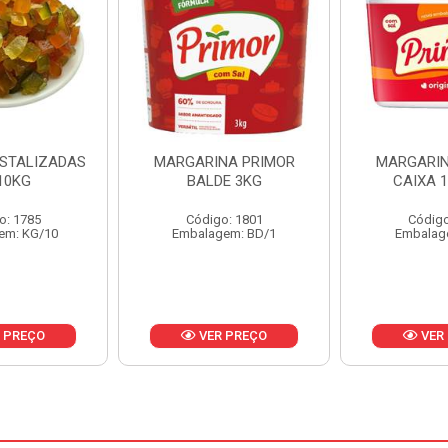
NA PRIMOR
MARGARINA PRIMOR
MARGARINA
E 3KG
CAIXA 12X500G
24X
o: 1801
Código: 1797
Código
em: BD/1
Embalagem: CX/1
Embalag
 PREÇO
VER PREÇO
VER