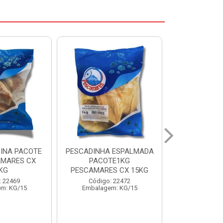
 ESPALMADA
FILE DE PANGA PREMIUM
CORVINA I
TE1KG
PACOTE 1KG CAIXA 10KG
BENDITO P
S CX 15KG
Código: 20021
Código:
: 22472
Embalagem: KG/10
Embalage
m: KG/15