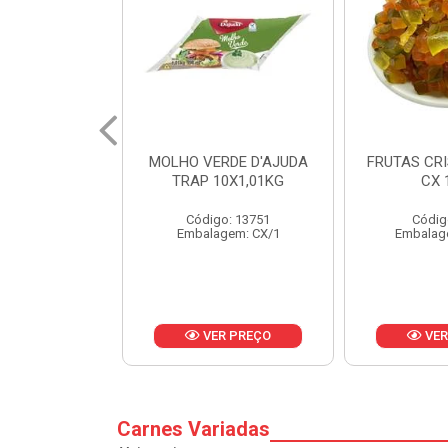
RDE D'AJUDA
FRUTAS CRISTALIZADAS
MARGARI
0X1,01KG
CX 10KG
BALD
o: 13751
Código: 1785
Códig
gem: CX/1
Embalagem: KG/10
Embalag
R PREÇO
VER PREÇO
VER
Carnes Variadas