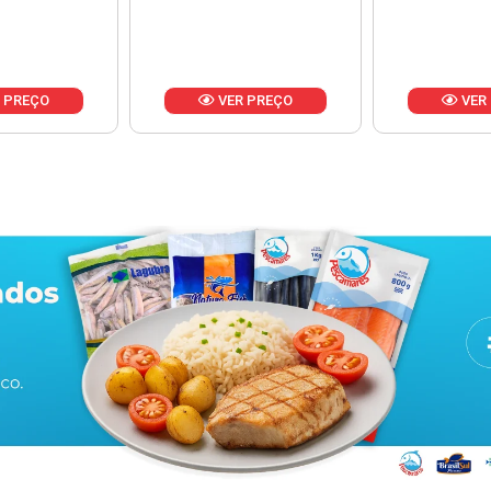
Produ
va
 PREÇO
VER PREÇO
VER