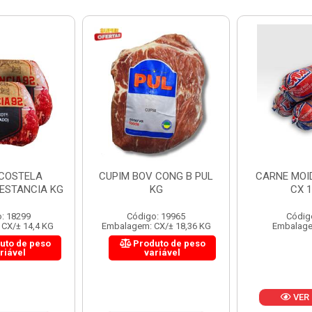
 CONG B PUL
CARNE MOIDA FORTBOI
LOMBINHO
KG
CX 10KG
FRIB
: 19965
Código: 200
Códig
CX/± 18,36 KG
Embalagem: KG/10
Embalagem: 
uto de peso
Produ
riável
va
VER PREÇO