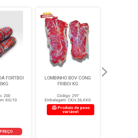
 BOV CONG
FIGADO BOV CONG FRIBOI
CORDAO DO 
OI KG
KG
FRIBO
o: 297
Código: 222
Código:
CX/± 26,4 KG
Embalagem: CX/± 30,12 KG
Embalagem: C
to de peso
Produto de peso
Produ
riável
variável
var