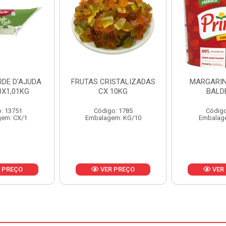
ISTALIZADAS
MARGARINA PRIMOR
MARGARIN
10KG
BALDE 3KG
CAIXA 
o: 1785
Código: 1801
Código
em: KG/10
Embalagem: BD/1
Embalag
 PREÇO
VER PREÇO
VER