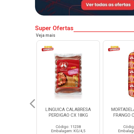
Super Ofertas
Veja mais
 CALABRESA
MORTADELA PERDIGAO
SALSICH
O CX 18KG
FRANGO CAIXA 14KG
PERDIGA
o: 11238
Código: 1219
Códig
em: KG/4,5
Embalagem: KG/14
Embalag