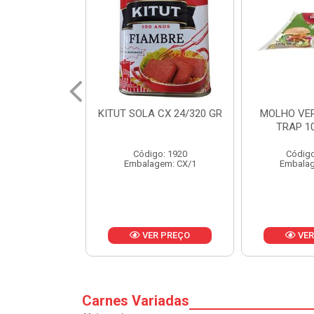
 CX 24/320 GR
MOLHO VERDE D'AJUDA
FRUTAS CR
TRAP 10X1,01KG
CX 
o: 1920
Código: 13751
Códig
gem: CX/1
Embalagem: CX/1
Embalag
R PREÇO
VER PREÇO
VER
Carnes Variadas