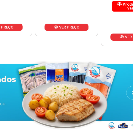
Produto de peso
variável
 PREÇO
VER
VER PREÇO