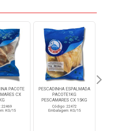
 ESPALMADA
FILE DE PANGA PREMIUM
CORVINA I
TE1KG
PACOTE 1KG CAIXA 10KG
BENDITO P
S CX 15KG
Código: 20021
Código:
: 22472
Embalagem: KG/10
Embalage
m: KG/15