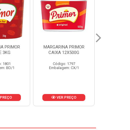
A PRIMOR
MARGARINA PRIMOR CX
MARGARINA
12X500G
24X250G
CAIXA 2
: 1797
Código: 1921
Código
em: CX/1
Embalagem: CX/1
Embalage
 PREÇO
VER PREÇO
VER 