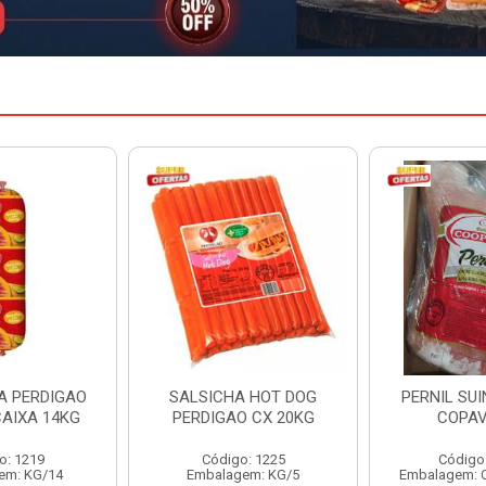
A HOT DOG
PERNIL SUINO C/OSSO
FILE DE P
O CX 20KG
COPAVEL KG
GUIBON 
o: 1225
Código: 12301
Códig
em: KG/5
Embalagem: CX/± 19,56 KG
Embalage