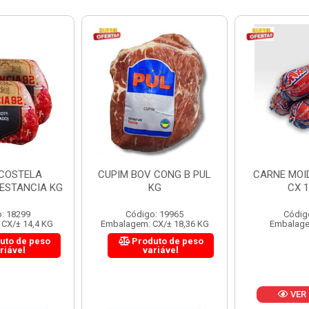
 CONG B PUL
CARNE MOIDA FORTBOI
LOMBINHO
KG
CX 10KG
FRIB
: 19965
Código: 200
Códig
CX/± 18,36 KG
Embalagem: KG/10
Embalagem: 
uto de peso
Produ
riável
va
VER PREÇO