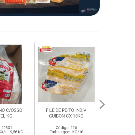
EITO INDIV
HAMBURGUER BOVINO
MARGARIN
CX 18KG
PERDIGAO CX 2,016KG
CAIXA 2
o: 126
Código: 1263
Código:
m: KG/18
Embalagem: CX/1
Embalage