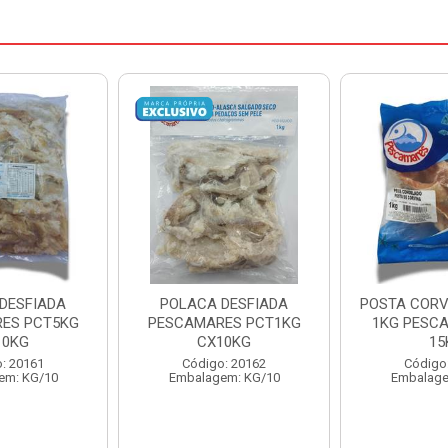
DESFIADA
POSTA CORVINA PACOTE
PESCADINHA
ES PCT1KG
1KG PESCAMARES CX
PACO
10KG
15KG
PESCAMARE
: 20162
Código: 22469
Código
em: KG/10
Embalagem: KG/15
Embalage