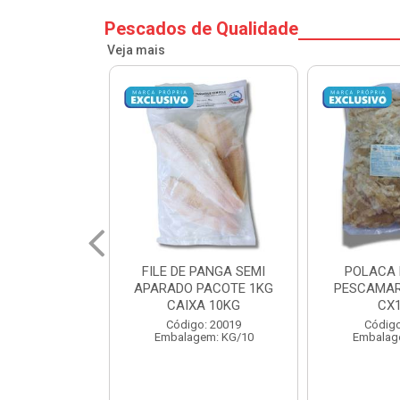
Pescados de Qualidade
Veja mais
PANGA SEMI
POLACA DESFIADA
POLACA 
PACOTE 1KG
PESCAMARES PCT5KG
PESCAMAR
A 10KG
CX10KG
CX
o: 20019
Código: 20161
Código
em: KG/10
Embalagem: KG/10
Embalag