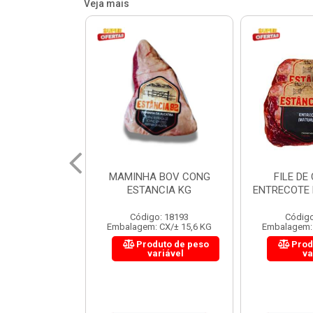
Veja mais
 BOV CONG
FILE DE COSTELA
CUPIM BOV
NCIA KG
ENTRECOTE ESTANCIA KG
o: 18193
Código: 18299
Código
 CX/± 15,6 KG
Embalagem: CX/± 14,4 KG
Embalagem: 
uto de peso
Produto de peso
Prod
ariável
variável
va