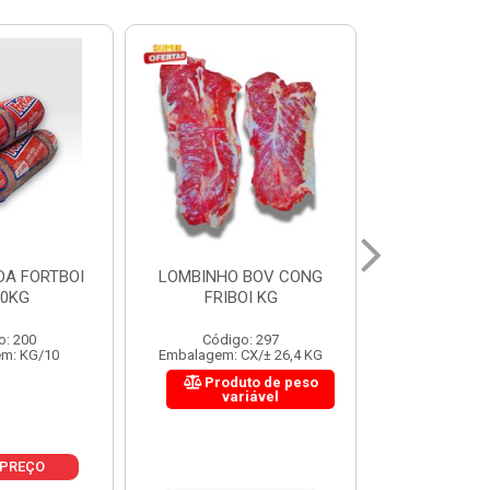
 BOV CONG
FIGADO BOV CONG FRIBOI
CORDAO DO 
OI KG
KG
FRIBO
o: 297
Código: 222
Código:
CX/± 26,4 KG
Embalagem: CX/± 30,12 KG
Embalagem: C
to de peso
Produto de peso
Produ
riável
variável
var