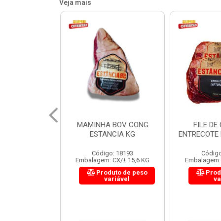
Veja mais
 BOV CONG
FILE DE COSTELA
CUPIM BOV
NCIA KG
ENTRECOTE ESTANCIA KG
o: 18193
Código: 18299
Código
 CX/± 15,6 KG
Embalagem: CX/± 14,4 KG
Embalagem: 
uto de peso
Produto de peso
Prod
ariável
variável
va