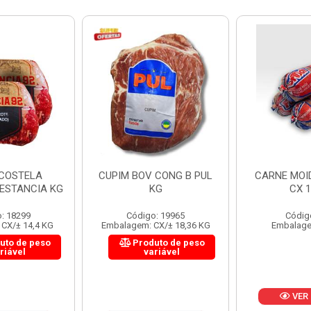
 CONG B PUL
CARNE MOIDA FORTBOI
LOMBINHO
KG
CX 10KG
FRIB
: 19965
Código: 200
Códig
CX/± 18,36 KG
Embalagem: KG/10
Embalagem: 
uto de peso
Produ
riável
va
VER PREÇO