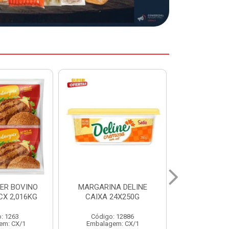
A DELINE
MARGARINA DELINE
COXA S/CO
24X250G
CAIXA 12X500G
INDIV LEVI
: 12886
Código: 12887
Código:
em: CX/1
Embalagem: CX/1
Embalage