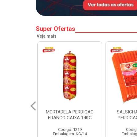
Super Ofertas
Veja mais
A PERDIGAO
SALSICHA HOT DOG
PERNIL SU
CAIXA 14KG
PERDIGAO CX 20KG
COPA
o: 1219
Código: 1225
Código
em: KG/14
Embalagem: KG/5
Embalagem: 