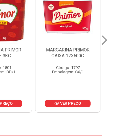
A PRIMOR
MARGARINA PRIMOR CX
MARGARINA
12X500G
24X250G
CAIXA 2
: 1797
Código: 1921
Código
em: CX/1
Embalagem: CX/1
Embalage
 PREÇO
VER PREÇO
VER 