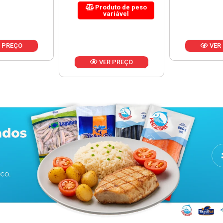
uto de peso
riável
VER PREÇO
VER
 PREÇO