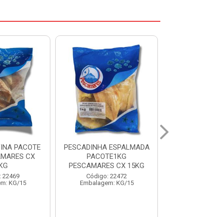
 ESPALMADA
FILE DE PANGA PREMIUM
CORVINA I
TE1KG
PACOTE 1KG CAIXA 10KG
BENDITO P
S CX 15KG
Código: 20021
Código:
: 22472
Embalagem: KG/10
Embalage
m: KG/15