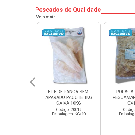
Pescados de Qualidade
Veja mais
PANGA SEMI
POLACA DESFIADA
POLACA 
PACOTE 1KG
PESCAMARES PCT5KG
PESCAMAR
A 10KG
CX10KG
CX
o: 20019
Código: 20161
Código
em: KG/10
Embalagem: KG/10
Embalag