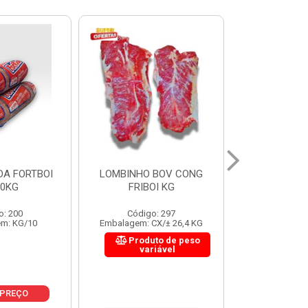
 BOV CONG
FIGADO BOV CONG FRIBOI
CORDAO DO 
OI KG
KG
FRIBO
o: 297
Código: 222
Código:
CX/± 26,4 KG
Embalagem: CX/± 30,12 KG
Embalagem: C
to de peso
Produto de peso
Produ
riável
variável
var