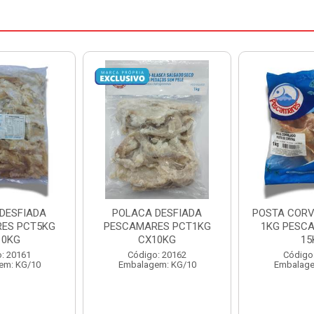
DESFIADA
POSTA CORVINA PACOTE
PESCADINHA
ES PCT1KG
1KG PESCAMARES CX
PACO
10KG
15KG
PESCAMARE
: 20162
Código: 22469
Código
em: KG/10
Embalagem: KG/15
Embalage