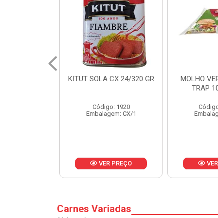
 CX 24/320 GR
MOLHO VERDE D'AJUDA
FRUTAS CR
TRAP 10X1,01KG
CX 
o: 1920
Código: 13751
Códig
gem: CX/1
Embalagem: CX/1
Embalag
R PREÇO
VER PREÇO
VER
Carnes Variadas