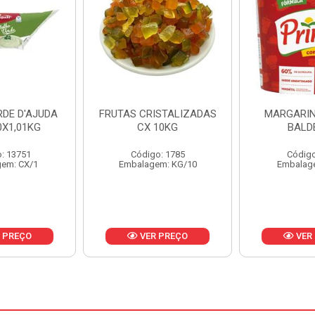
ISTALIZADAS
MARGARINA PRIMOR
MARGARIN
10KG
BALDE 3KG
CAIXA 
o: 1785
Código: 1801
Código
em: KG/10
Embalagem: BD/1
Embalag
 PREÇO
VER PREÇO
VER