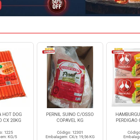
INO C/OSSO
HAMBURGUER BOVINO
MARGARIN
VEL KG
PERDIGAO CX 2,016KG
CAIXA 
: 12301
Código: 1263
Código
CX/± 19,56 KG
Embalagem: CX/1
Embalag