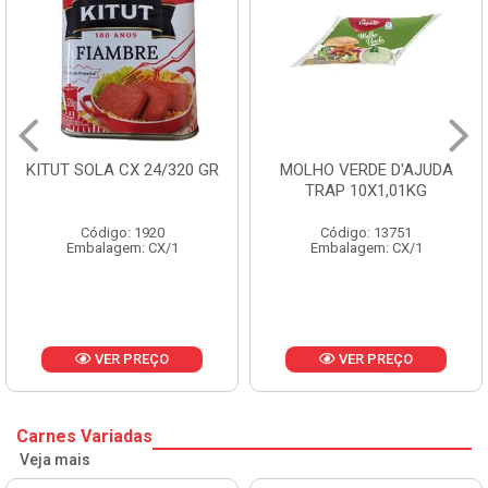
0 GR
MOLHO VERDE D'AJUDA
FRUTAS CRISTALIZA
TRAP 10X1,01KG
CX 10KG
Código: 13751
Código: 1785
Embalagem: CX/1
Embalagem: KG/10
VER PREÇO
VER PREÇO
Carnes Variadas
Veja mais