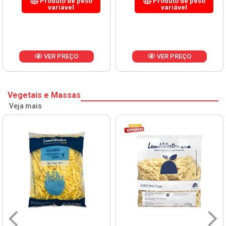
Produto de peso
Produto de peso
variável
variável
VER PREÇO
VER PREÇO
Vegetais e Massas
Veja mais