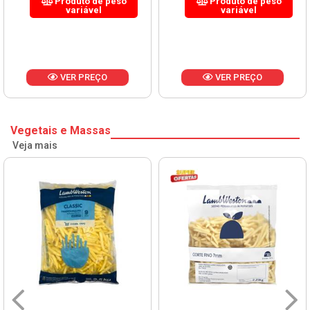
Produto de peso
Produto de peso
variável
variável
VER PREÇO
VER PREÇO
Vegetais e Massas
Veja mais