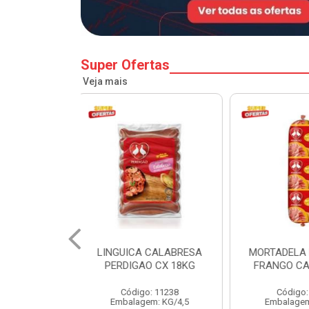
Super Ofertas
Veja mais
 CALABRESA
MORTADELA PERDIGAO
SALSICH
O CX 18KG
FRANGO CAIXA 14KG
PERDIGA
o: 11238
Código: 1219
Códig
em: KG/4,5
Embalagem: KG/14
Embalag