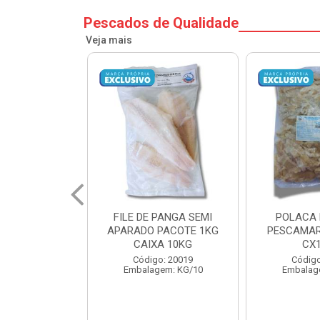
Pescados de Qualidade
Veja mais
PANGA SEMI
POLACA DESFIADA
POLACA 
PACOTE 1KG
PESCAMARES PCT5KG
PESCAMAR
A 10KG
CX10KG
CX
o: 20019
Código: 20161
Código
em: KG/10
Embalagem: KG/10
Embalag