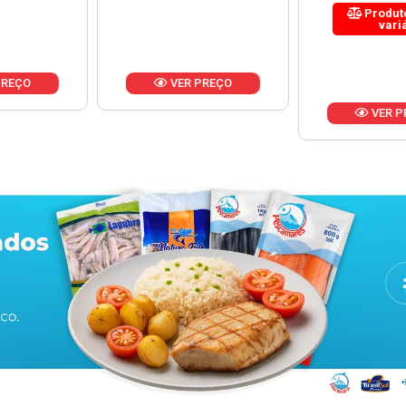
Produto de peso
variável
 PREÇO
VER
VER PREÇO