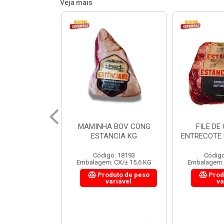
Veja mais
 BOV CONG
FILE DE COSTELA
CUPIM BOV
NCIA KG
ENTRECOTE ESTANCIA KG
o: 18193
Código: 18299
Código
 CX/± 15,6 KG
Embalagem: CX/± 14,4 KG
Embalagem: 
uto de peso
Produto de peso
Prod
ariável
variável
va