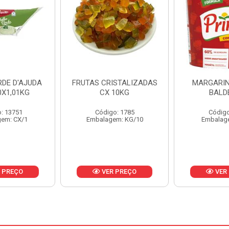
ISTALIZADAS
MARGARINA PRIMOR
MARGARIN
10KG
BALDE 3KG
CAIXA 
o: 1785
Código: 1801
Código
em: KG/10
Embalagem: BD/1
Embalag
 PREÇO
VER PREÇO
VER