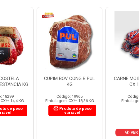
 CONG B PUL
CARNE MOIDA FORTBOI
LOMBINHO
KG
CX 10KG
FRIB
: 19965
Código: 200
Códig
CX/± 18,36 KG
Embalagem: KG/10
Embalagem: 
uto de peso
Produ
riável
va
VER PREÇO