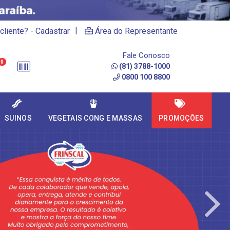
|
cliente? - Cadastrar
Área do Representante
Fale Conosco
0
(81) 3788-1000
0800 100 8800
SUINOS
VEGETAIS CONG E MASSAS
PROMOÇÕES