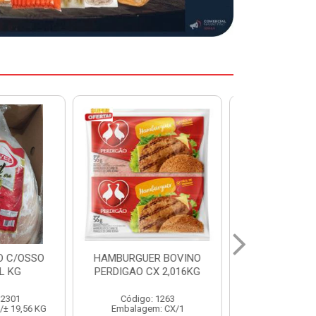
ER BOVINO
MARGARINA DELINE
MARGARIN
CX 2,016KG
CAIXA 24X250G
CAIXA 1
: 1263
Código: 12886
Código:
em: CX/1
Embalagem: CX/1
Embalage