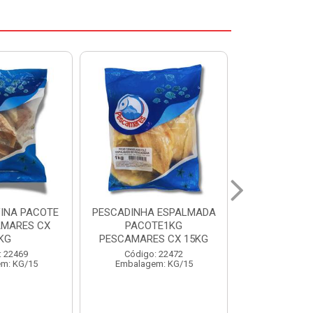
 ESPALMADA
FILE DE PANGA PREMIUM
CORVINA I
TE1KG
PACOTE 1KG CAIXA 10KG
BENDITO P
S CX 15KG
Código: 20021
Código:
: 22472
Embalagem: KG/10
Embalage
m: KG/15