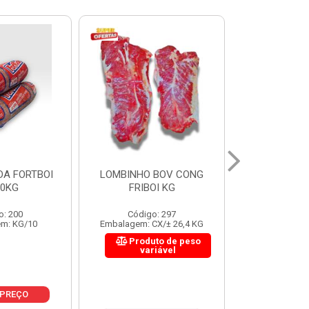
 BOV CONG
FIGADO BOV CONG FRIBOI
CORDAO DO 
OI KG
KG
FRIBO
o: 297
Código: 222
Código:
CX/± 26,4 KG
Embalagem: CX/± 30,12 KG
Embalagem: C
to de peso
Produto de peso
Produ
riável
variável
var