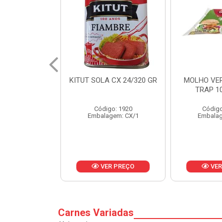
 CX 24/320 GR
MOLHO VERDE D'AJUDA
FRUTAS CR
TRAP 10X1,01KG
CX 
o: 1920
Código: 13751
Códig
gem: CX/1
Embalagem: CX/1
Embalag
R PREÇO
VER PREÇO
VER
Carnes Variadas