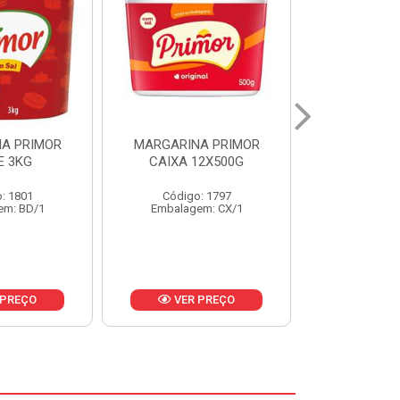
A PRIMOR
MARGARINA PRIMOR CX
MARGARINA
12X500G
24X250G
CAIXA 2
: 1797
Código: 1921
Código
em: CX/1
Embalagem: CX/1
Embalage
 PREÇO
VER PREÇO
VER 