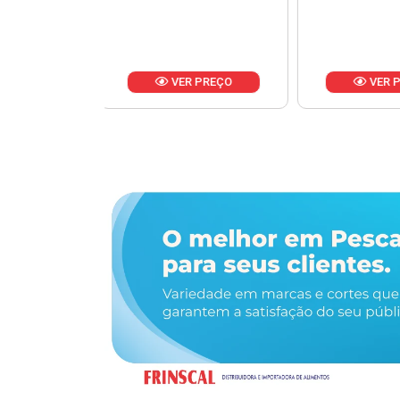
R PREÇO
VER PREÇO
VER