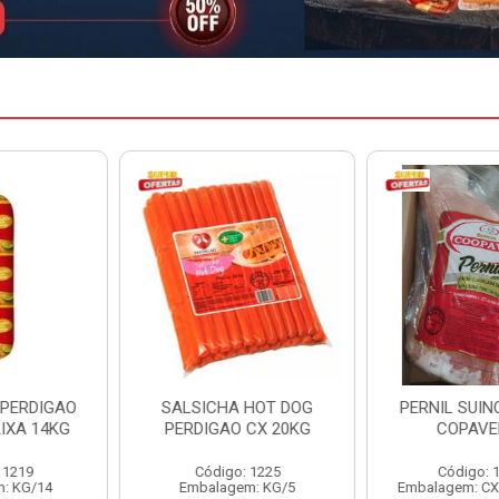
A HOT DOG
PERNIL SUINO C/OSSO
HAMBURGU
O CX 20KG
COPAVEL KG
PERDIGAO 
o: 1225
Código: 12301
Código
em: KG/5
Embalagem: CX/± 19,56 KG
Embalag