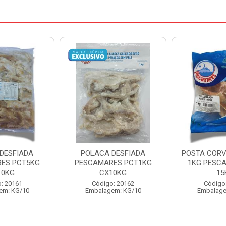
DESFIADA
POSTA CORVINA PACOTE
PESCADINHA
ES PCT1KG
1KG PESCAMARES CX
PACO
10KG
15KG
PESCAMARE
: 20162
Código: 22469
Código
em: KG/10
Embalagem: KG/15
Embalage