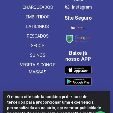
Instagram
CHARQUEADOS
EMBUTIDOS
Site Seguro
LATICINIOS
PESCADOS
SECOS
Baixe já
SUINOS
nosso APP
VEGETAIS CONG E
MASSAS
O nosso site coleta cookies próprios e de
Frinscal - Distribuidora e Importadora de Alimentos LTDA -
terceiros para proporcionar uma experiência
Rodovia BR 101 Sul Km 187, 310 Galpão - Santa Rosa,
personalizada ao usuário, apresentar publicidade
Palmares/PE - CEP 55540-000 - CNPJ 03.504.437/0001-50