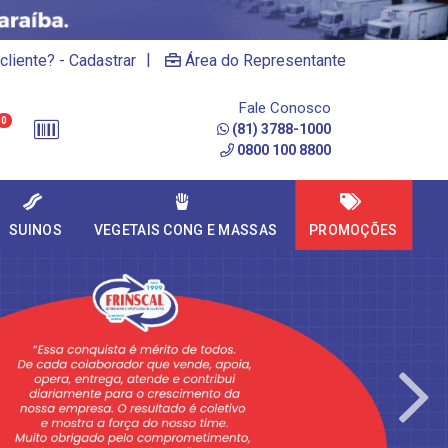
|
cliente? - Cadastrar
Área do Representante
Fale Conosco
0
(81) 3788-1000
0800 100 8800
SUINOS
VEGETAIS CONG E MASSAS
PROMOÇÕES