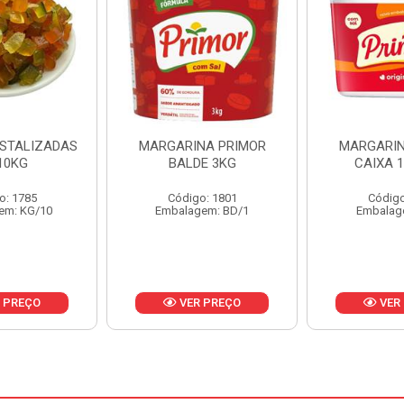
NA PRIMOR
MARGARINA PRIMOR
MARGARINA
E 3KG
CAIXA 12X500G
24X
o: 1801
Código: 1797
Código
em: BD/1
Embalagem: CX/1
Embalag
 PREÇO
VER PREÇO
VER