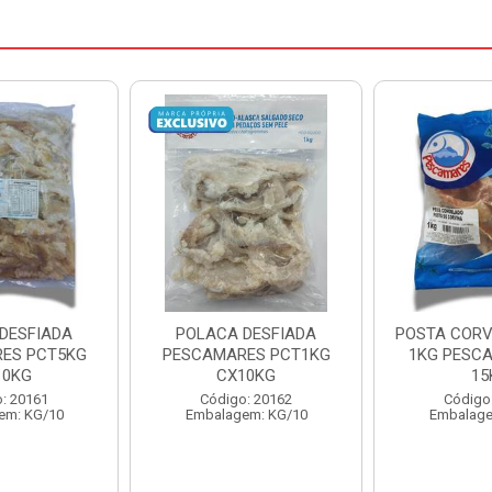
DESFIADA
POSTA CORVINA PACOTE
PESCADINHA
ES PCT1KG
1KG PESCAMARES CX
PACO
10KG
15KG
PESCAMARE
: 20162
Código: 22469
Código
em: KG/10
Embalagem: KG/15
Embalage