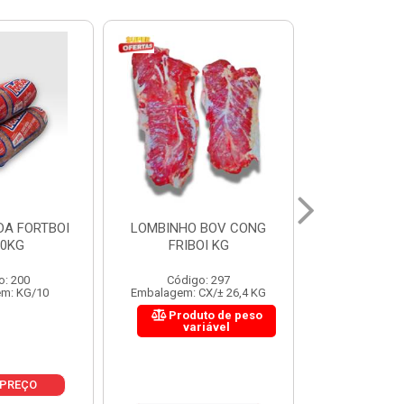
 BOV CONG
FIGADO BOV CONG FRIBOI
CORDAO DO 
OI KG
KG
FRIBO
o: 297
Código: 222
Código:
CX/± 26,4 KG
Embalagem: CX/± 30,12 KG
Embalagem: C
to de peso
Produto de peso
Produ
riável
variável
var