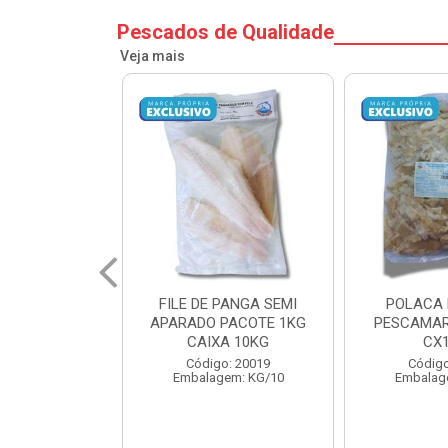
Pescados de Qualidade
Veja mais
PANGA SEMI
POLACA DESFIADA
POLACA 
PACOTE 1KG
PESCAMARES PCT5KG
PESCAMAR
A 10KG
CX10KG
CX
o: 20019
Código: 20161
Código
em: KG/10
Embalagem: KG/10
Embalag