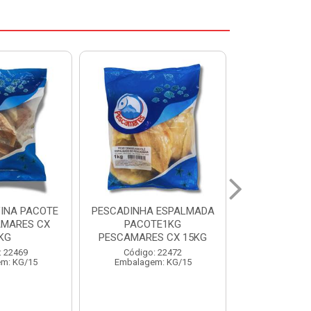
 ESPALMADA
FILE DE PANGA PREMIUM
CORVINA I
TE1KG
PACOTE 1KG CAIXA 10KG
BENDITO P
S CX 15KG
Código: 20021
Código:
: 22472
Embalagem: KG/10
Embalage
m: KG/15