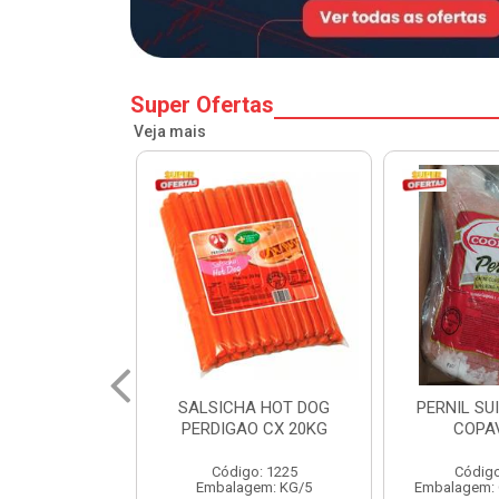
Super Ofertas
Veja mais
A HOT DOG
PERNIL SUINO C/OSSO
HAMBURGU
O CX 20KG
COPAVEL KG
PERDIGAO 
o: 1225
Código: 12301
Códig
gem: KG/5
Embalagem: CX/± 19,56 KG
Embalag