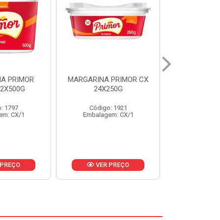
 PRIMOR CX
MARGARINA DELICIA
MAIONESE
250G
CAIXA 24X250G
BALDE UNI
: 1921
Código: 6958
Código
em: CX/1
Embalagem: CX/1
Embalage
 PREÇO
VER PREÇO
VER 