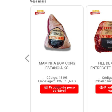
Veja mais
 BOV CONG
FILE DE COSTELA
CUPIM BOV
NCIA KG
ENTRECOTE ESTANCIA KG
o: 18193
Código: 18299
Código
 CX/± 15,6 KG
Embalagem: CX/± 14,4 KG
Embalagem: 
uto de peso
Produto de peso
Prod
ariável
variável
va