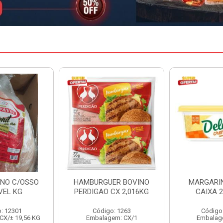
ER BOVINO
MARGARINA DELINE
MARGARIN
CX 2,016KG
CAIXA 24X250G
CAIXA 
o: 1263
Código: 12886
Código
em: CX/1
Embalagem: CX/1
Embalag