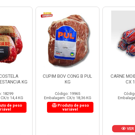
 CONG B PUL
CARNE MOIDA FORTBOI
LOMBINHO
KG
CX 10KG
FRIB
: 19965
Código: 200
Códig
CX/± 18,36 KG
Embalagem: KG/10
Embalagem: 
uto de peso
Produ
riável
va
VER PREÇO