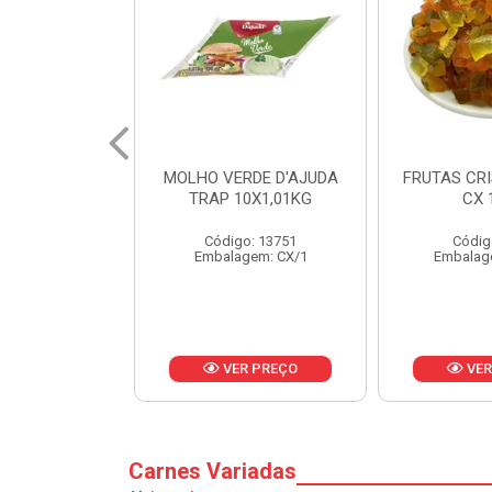
RDE D'AJUDA
FRUTAS CRISTALIZADAS
MARGARI
0X1,01KG
CX 10KG
BALD
o: 13751
Código: 1785
Códig
gem: CX/1
Embalagem: KG/10
Embalag
R PREÇO
VER PREÇO
VER
Carnes Variadas