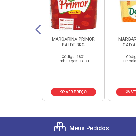
INA CUKIN 80%
MARGARINA PRIMOR
MARGAR
IDIOS BD 3KG
BALDE 3KG
CAIXA
digo: 20349
Código: 1801
Códig
alagem: BD/1
Embalagem: BD/1
Embala
VER PREÇO
VER PREÇO
VE
Meus Pedidos