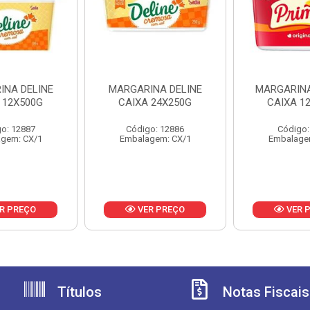
INA DELINE
MARGARINA DELINE
MARGARIN
 12X500G
CAIXA 24X250G
CAIXA 1
o: 12887
Código: 12886
Código:
gem: CX/1
Embalagem: CX/1
Embalage
R PREÇO
VER PREÇO
VER 
Títulos
Notas Fiscais