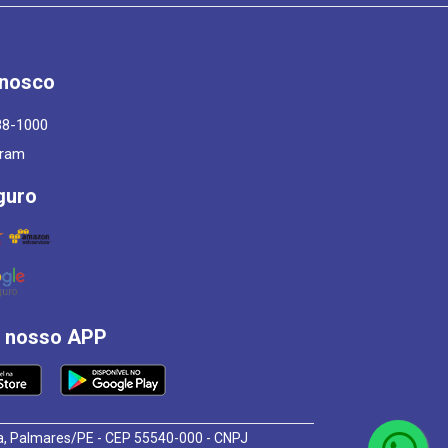
onosco
88-1000
gram
guro
á nosso APP
osa, Palmares/PE - CEP 55540-000 - CNPJ