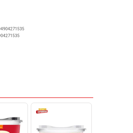
894904271535
4904271535