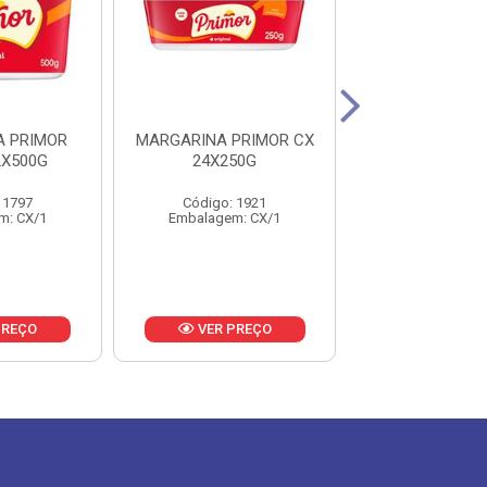
A PRIMOR
MARGARINA PRIMOR CX
MARGARINA D
2X500G
24X250G
CAIXA 12X
 1797
Código: 1921
Código: 71
m: CX/1
Embalagem: CX/1
Embalagem: 
PREÇO
VER PREÇO
VER PR