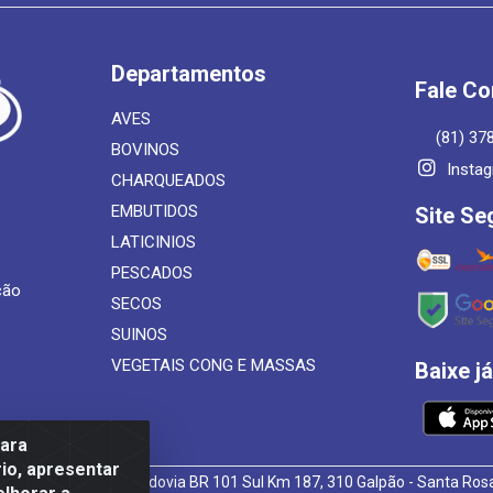
Departamentos
Fale C
AVES
(81) 37
BOVINOS
Insta
CHARQUEADOS
EMBUTIDOS
Site Se
LATICINIOS
PESCADOS
ção
SECOS
SUINOS
VEGETAIS CONG E MASSAS
Baixe j
para
io, apresentar
 de Alimentos LTDA - Rodovia BR 101 Sul Km 187, 310 Galpão - Santa R