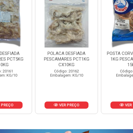
DESFIADA
POSTA CORVINA PACOTE
PESCADINHA
ES PCT1KG
1KG PESCAMARES CX
PACO
10KG
15KG
PESCAMARE
: 20162
Código: 22469
Código
em: KG/10
Embalagem: KG/15
Embalage
 PREÇO
VER PREÇO
VER