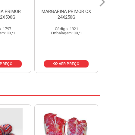
 PRIMOR CX
MARGARINA DELICIA
MAIONESE
250G
CAIXA 24X250G
BALDE UNI
: 1921
Código: 6958
Código
em: CX/1
Embalagem: CX/1
Embalage
 PREÇO
VER PREÇO
VER 