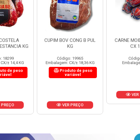
 CONG B PUL
CARNE MOIDA FORTBOI
LOMBINHO
KG
CX 10KG
FRIB
: 19965
Código: 200
Códig
CX/± 18,36 KG
Embalagem: KG/10
Embalagem: 
uto de peso
Produ
riável
va
VER PREÇO
 PREÇO
VER