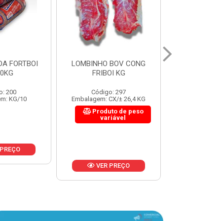
 BOV CONG
FIGADO BOV CONG FRIBOI
CORDAO DO 
OI KG
KG
FRIBO
o: 297
Código: 222
Código:
CX/± 26,4 KG
Embalagem: CX/± 30,12 KG
Embalagem: C
to de peso
Produto de peso
Produ
riável
variável
var
 PREÇO
VER PREÇO
VER 