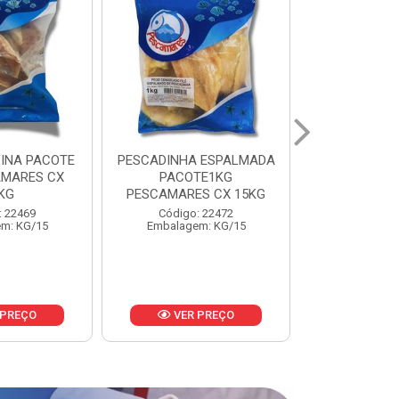
 ESPALMADA
FILE DE PANGA PREMIUM
CORVINA I
TE1KG
PACOTE 1KG CAIXA 10KG
BENDITO P
S CX 15KG
Código: 20021
Código:
: 22472
Embalagem: KG/10
Embalage
m: KG/15
 PREÇO
VER PREÇO
VER 