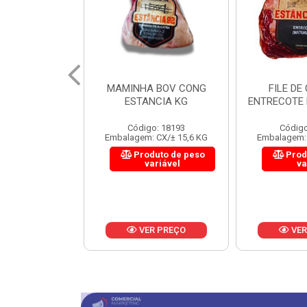
 BOV CONG
FILE DE COSTELA
CUPIM BOV
NCIA KG
ENTRECOTE ESTANCIA KG
o: 18193
Código: 18299
Código
 CX/± 15,6 KG
Embalagem: CX/± 14,4 KG
Embalagem: 
uto de peso
Produto de peso
Prod
ariável
variável
va
R PREÇO
VER PREÇO
VER