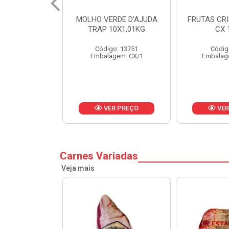
RDE D'AJUDA
FRUTAS CRISTALIZADAS
MARGARI
0X1,01KG
CX 10KG
BALD
o: 13751
Código: 1785
Códig
gem: CX/1
Embalagem: KG/10
Embalag
R PREÇO
VER PREÇO
VER
Carnes Variadas
Veja mais