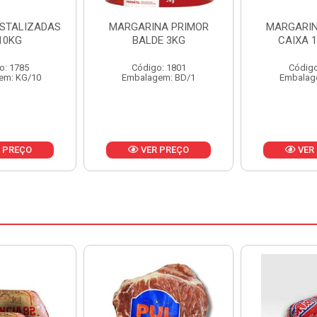
NA PRIMOR
MARGARINA PRIMOR
MARGARINA
E 3KG
CAIXA 12X500G
24X
o: 1801
Código: 1797
Código
em: BD/1
Embalagem: CX/1
Embalag
 PREÇO
VER PREÇO
VER