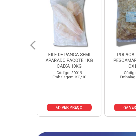
PANGA SEMI
POLACA DESFIADA
POLACA 
PACOTE 1KG
PESCAMARES PCT5KG
PESCAMAR
A 10KG
CX10KG
CX
o: 20019
Código: 20161
Código
em: KG/10
Embalagem: KG/10
Embalag
R PREÇO
VER PREÇO
VER