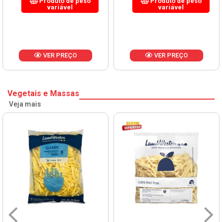
Produto de peso
Produto de peso
variável
variável
VER PREÇO
VER PREÇO
Vegetais e Massas
Veja mais