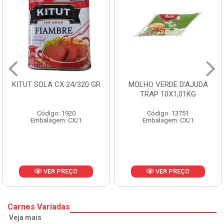
 24/320 GR
MOLHO VERDE D'AJUDA
FRUTAS CRIST
TRAP 10X1,01KG
CX 10
1920
Código: 13751
Código: 
: CX/1
Embalagem: CX/1
Embalagem:
REÇO
VER PREÇO
VER P
Carnes Variadas
Veja mais