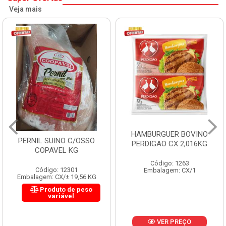
Veja mais
HAMBURGUER BOVINO
PERNIL SUINO C/OSSO
PERDIGAO CX 2,016KG
COPAVEL KG
Código: 1263
Código: 12301
Embalagem: CX/1
Embalagem: CX/± 19,56 KG
Produto de peso
variável
VER PREÇO