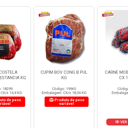
 CONG B PUL
CARNE MOIDA FORTBOI
LOMBINHO
KG
CX 10KG
FRIB
: 19965
Código: 200
Códig
CX/± 18,36 KG
Embalagem: KG/10
Embalagem: 
uto de peso
Produ
riável
va
VER PREÇO