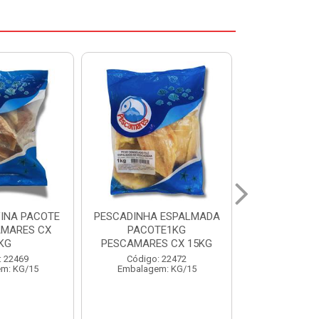
 ESPALMADA
FILE DE PANGA PREMIUM
CORVINA I
TE1KG
PACOTE 1KG CAIXA 10KG
BENDITO P
S CX 15KG
Código: 20021
Código:
: 22472
Embalagem: KG/10
Embalage
m: KG/15