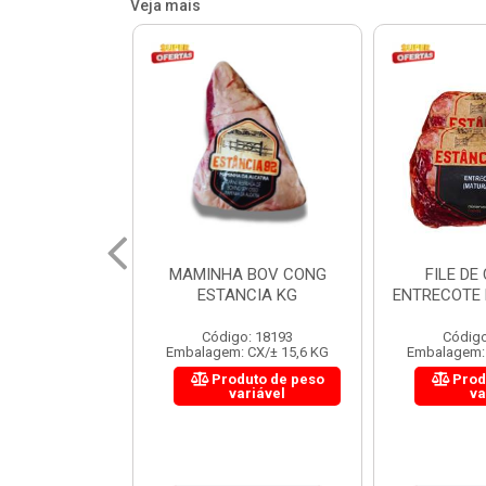
Veja mais
 BOV CONG
FILE DE COSTELA
CUPIM BOV
NCIA KG
ENTRECOTE ESTANCIA KG
o: 18193
Código: 18299
Código
 CX/± 15,6 KG
Embalagem: CX/± 14,4 KG
Embalagem: 
uto de peso
Produto de peso
Prod
ariável
variável
va