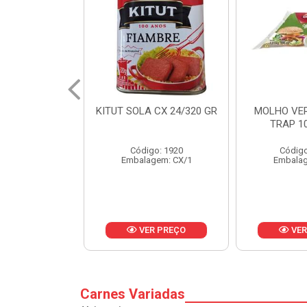
 CX 24/320 GR
MOLHO VERDE D'AJUDA
FRUTAS CR
TRAP 10X1,01KG
CX 
o: 1920
Código: 13751
Códig
gem: CX/1
Embalagem: CX/1
Embalag
R PREÇO
VER PREÇO
VER
Carnes Variadas