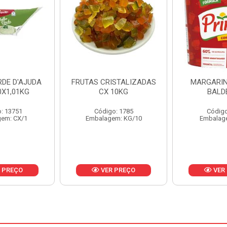
ISTALIZADAS
MARGARINA PRIMOR
MARGARIN
10KG
BALDE 3KG
CAIXA 
o: 1785
Código: 1801
Código
em: KG/10
Embalagem: BD/1
Embalag
 PREÇO
VER PREÇO
VER