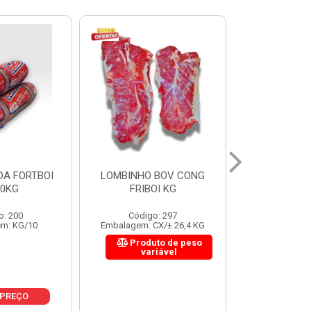
 BOV CONG
FIGADO BOV CONG FRIBOI
CORDAO DO 
OI KG
KG
FRIBO
o: 297
Código: 222
Código:
CX/± 26,4 KG
Embalagem: CX/± 30,12 KG
Embalagem: C
to de peso
Produto de peso
Produ
riável
variável
var