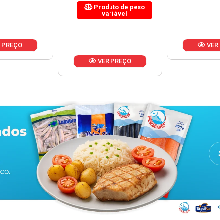
uto de peso
riável
VER PREÇO
VER
 PREÇO