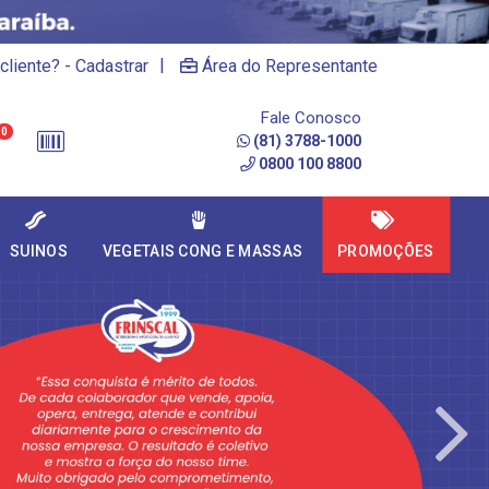
|
cliente? - Cadastrar
Área do Representante
Fale Conosco
0
(81) 3788-1000
0800 100 8800
SUINOS
VEGETAIS CONG E MASSAS
PROMOÇÕES