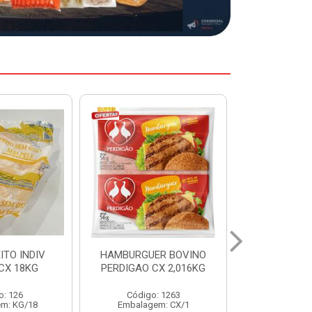
ER BOVINO
MARGARINA DELINE
MARGARIN
CX 2,016KG
CAIXA 24X250G
CAIXA 1
: 1263
Código: 12886
Código:
em: CX/1
Embalagem: CX/1
Embalage