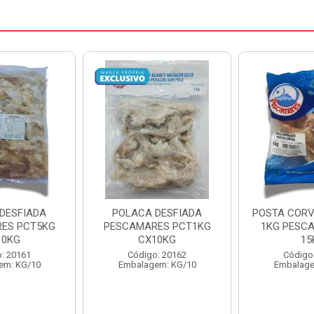
DESFIADA
POSTA CORVINA PACOTE
PESCADINHA
ES PCT1KG
1KG PESCAMARES CX
PACO
10KG
15KG
PESCAMARE
: 20162
Código: 22469
Código
em: KG/10
Embalagem: KG/15
Embalage