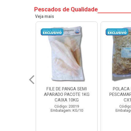
Pescados de Qualidade
Veja mais
PANGA SEMI
POLACA DESFIADA
POLACA 
PACOTE 1KG
PESCAMARES PCT5KG
PESCAMAR
A 10KG
CX10KG
CX
o: 20019
Código: 20161
Código
em: KG/10
Embalagem: KG/10
Embalag