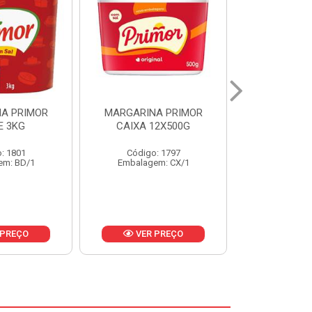
A PRIMOR
MARGARINA PRIMOR CX
MARGARINA
12X500G
24X250G
CAIXA 2
: 1797
Código: 1921
Código
em: CX/1
Embalagem: CX/1
Embalage
 PREÇO
VER PREÇO
VER 