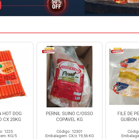
INO C/OSSO
FILE DE PEITO INDIV
HAMBURGU
VEL KG
GUIBON CX 18KG
PERDIGAO 
: 12301
Código: 126
Código
CX/± 19,56 KG
Embalagem: KG/18
Embalag