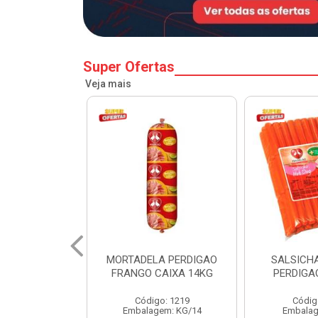
Super Ofertas
Veja mais
A PERDIGAO
SALSICHA HOT DOG
PERNIL SU
CAIXA 14KG
PERDIGAO CX 20KG
COPA
o: 1219
Código: 1225
Código
em: KG/14
Embalagem: KG/5
Embalagem: 