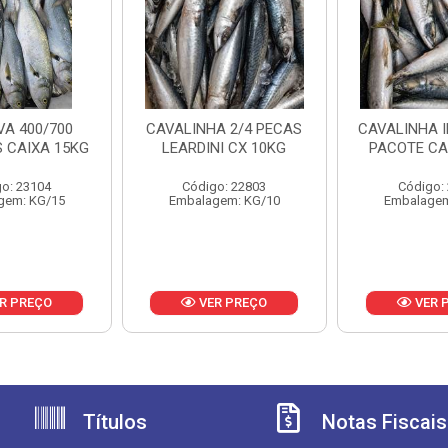
A 400/700
CAVALINHA 2/4 PECAS
CAVALINHA I
 CAIXA 15KG
LEARDINI CX 10KG
PACOTE CA
o: 23104
Código: 22803
Código:
gem: KG/15
Embalagem: KG/10
Embalagem
R PREÇO
VER PREÇO
VER 
Títulos
Notas Fiscais