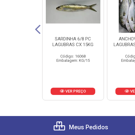
 INTEIRA 1/2KG
SARDINHA 6/8 PC
ANCHOV
DINI CX 15KG
LAGUBRAS CX 15KG
LAGUBRAS
digo: 22650
Código: 16068
Códig
lagem: KG/15
Embalagem: KG/15
Embala
VER PREÇO
VER PREÇO
VE
Meus Pedidos