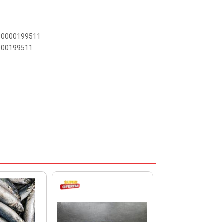
890000199511
0000199511