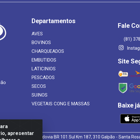
Departamentos
Fale C
AVES
(81) 37
BOVINOS
Insta
CHARQUEADOS
EMBUTIDOS
Site Se
LATICINIOS
PESCADOS
ção
SECOS
SUINOS
VEGETAIS CONG E MASSAS
Baixe j
para
io, apresentar
 de Alimentos LTDA - Rodovia BR 101 Sul Km 187, 310 Galpão - Santa R