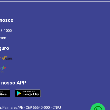
onosco
88-1000
gram
guro
á nosso APP
osa, Palmares/PE - CEP 55540-000 - CNPJ