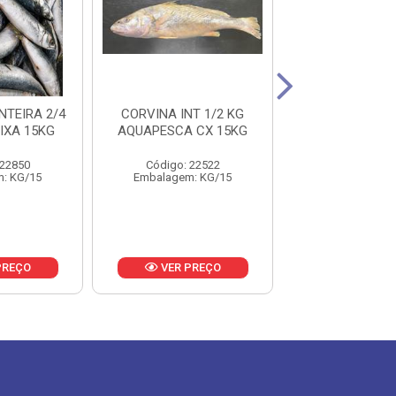
NTEIRA 2/4
CORVINA INT 1/2 KG
ANCHOVA 50
IXA 15KG
AQUAPESCA CX 15KG
SOUSA PESCA
15KG
 22850
Código: 22522
Código: 16
: KG/15
Embalagem: KG/15
Embalagem: 
PREÇO
VER PREÇO
VER PR