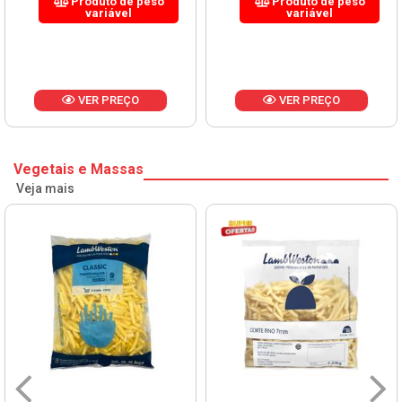
Produto de peso
Produto de peso
variável
variável
VER PREÇO
VER PREÇO
Vegetais e Massas
Veja mais