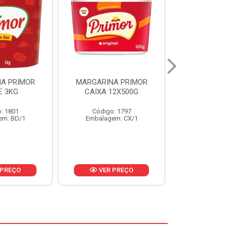
A PRIMOR
MARGARINA PRIMOR CX
MARGARINA
12X500G
24X250G
CAIXA 2
: 1797
Código: 1921
Código
em: CX/1
Embalagem: CX/1
Embalage
 PREÇO
VER PREÇO
VER 