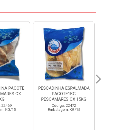
 ESPALMADA
FILE DE PANGA PREMIUM
CORVINA I
TE1KG
PACOTE 1KG CAIXA 10KG
BENDITO P
S CX 15KG
Código: 20021
Código:
: 22472
Embalagem: KG/10
Embalage
m: KG/15