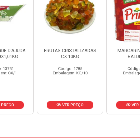
ISTALIZADAS
MARGARINA PRIMOR
MARGARIN
10KG
BALDE 3KG
CAIXA 
o: 1785
Código: 1801
Código
em: KG/10
Embalagem: BD/1
Embalag
 PREÇO
VER PREÇO
VER