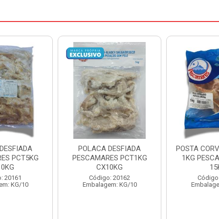
DESFIADA
POSTA CORVINA PACOTE
PESCADINHA
ES PCT1KG
1KG PESCAMARES CX
PACO
10KG
15KG
PESCAMARE
: 20162
Código: 22469
Código
em: KG/10
Embalagem: KG/15
Embalage