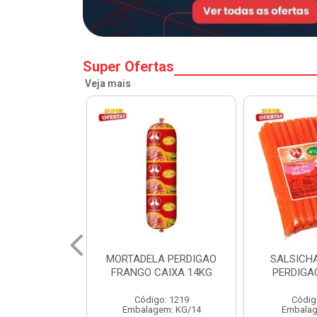
Super Ofertas
Veja mais
A PERDIGAO
SALSICHA HOT DOG
PERNIL SU
CAIXA 14KG
PERDIGAO CX 20KG
COPA
o: 1219
Código: 1225
Código
em: KG/14
Embalagem: KG/5
Embalagem: 