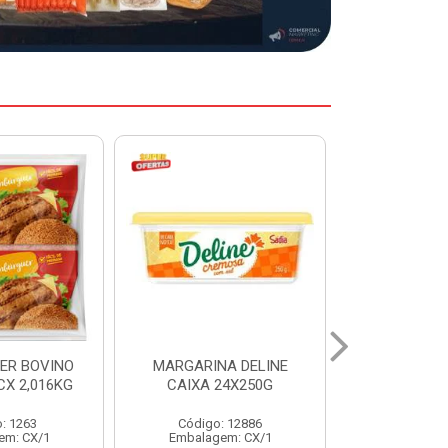
A DELINE
MARGARINA DELINE
COXA S/CO
24X250G
CAIXA 12X500G
INDIV LEVI
: 12886
Código: 12887
Código:
em: CX/1
Embalagem: CX/1
Embalage