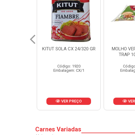
 CX 24/320 GR
MOLHO VERDE D'AJUDA
FRUTAS CR
TRAP 10X1,01KG
CX 
o: 1920
Código: 13751
Códig
gem: CX/1
Embalagem: CX/1
Embalag
R PREÇO
VER PREÇO
VER
Carnes Variadas