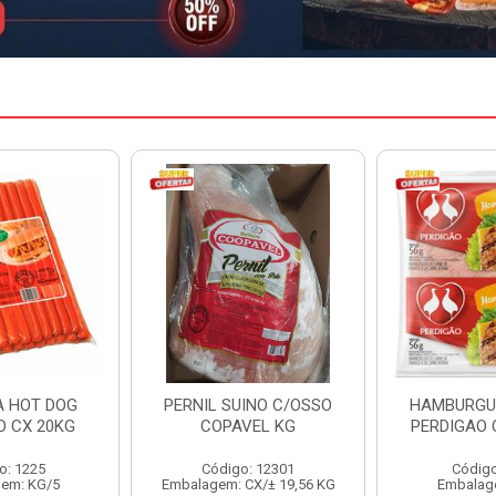
INO C/OSSO
HAMBURGUER BOVINO
MARGARIN
VEL KG
PERDIGAO CX 2,016KG
CAIXA 
: 12301
Código: 1263
Código
CX/± 19,56 KG
Embalagem: CX/1
Embalag