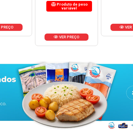
uto de peso
riável
VER PREÇO
VER
 PREÇO