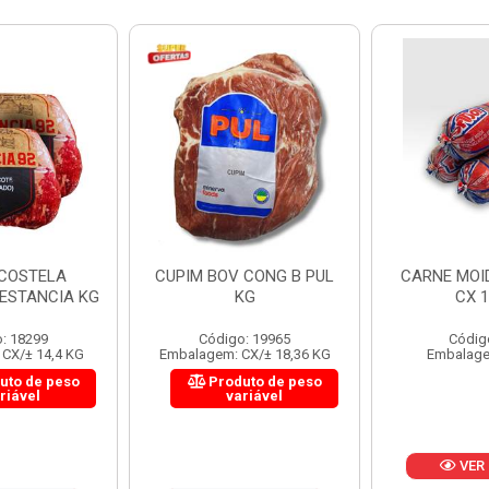
 CONG B PUL
CARNE MOIDA FORTBOI
LOMBINHO
KG
CX 10KG
FRIB
: 19965
Código: 200
Códig
CX/± 18,36 KG
Embalagem: KG/10
Embalagem: 
uto de peso
Produ
riável
va
VER PREÇO