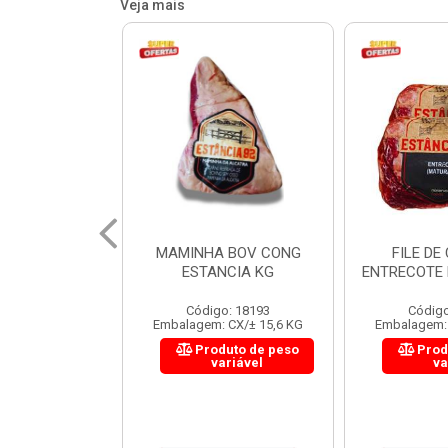
Veja mais
 BOV CONG
FILE DE COSTELA
CUPIM BOV
NCIA KG
ENTRECOTE ESTANCIA KG
o: 18193
Código: 18299
Código
 CX/± 15,6 KG
Embalagem: CX/± 14,4 KG
Embalagem: 
uto de peso
Produto de peso
Prod
ariável
variável
va