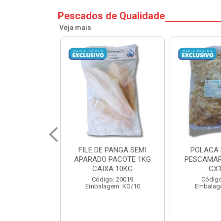
Pescados de Qualidade
Veja mais
PANGA SEMI
POLACA DESFIADA
POLACA 
PACOTE 1KG
PESCAMARES PCT5KG
PESCAMAR
A 10KG
CX10KG
CX
o: 20019
Código: 20161
Código
em: KG/10
Embalagem: KG/10
Embalag