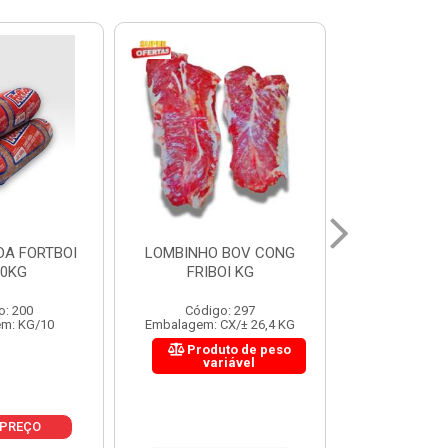
 BOV CONG
FIGADO BOV CONG FRIBOI
CORDAO DO 
OI KG
KG
FRIBO
o: 297
Código: 222
Código:
CX/± 26,4 KG
Embalagem: CX/± 30,12 KG
Embalagem: C
to de peso
Produto de peso
Produ
riável
variável
var