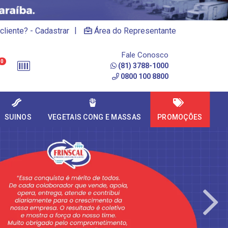
|
cliente? - Cadastrar
Área do Representante
Fale Conosco
0
(81) 3788-1000
0800 100 8800
SUINOS
VEGETAIS CONG E MASSAS
PROMOÇÕES