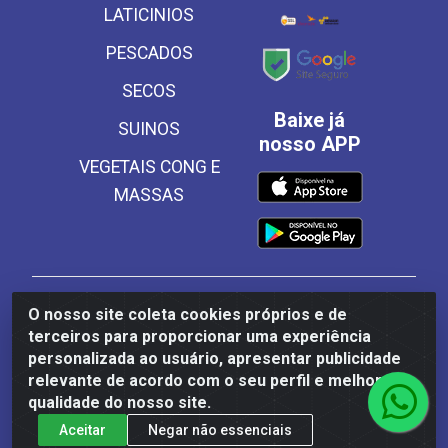
LATICINIOS
PESCADOS
SECOS
Baixe já
SUINOS
nosso APP
VEGETAIS CONG E
MASSAS
Frinscal - Distribuidora e Importadora de Alimentos
O nosso site coleta cookies próprios e de
LTDA - Rodovia BR 101 Sul Km 187, 310 Galpão - Santa
terceiros para proporcionar uma experiência
Rosa, Palmares/PE - CEP 55540-000 - CNPJ
personalizada ao usuário, apresentar publicidade
03.504.437/0001-50
relevante de acordo com o seu perfil e melhorar a
qualidade do nosso site.
Aceitar
Negar não essenciais