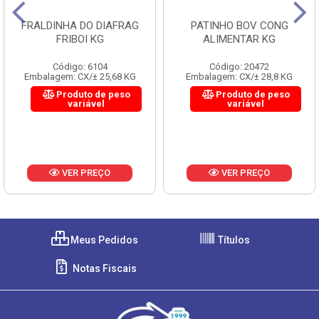
FRALDINHA DO DIAFRAG
PATINHO BOV CONG
FRIBOI KG
ALIMENTAR KG
Código: 6104
Código: 20472
Embalagem: CX/± 25,68 KG
Embalagem: CX/± 28,8 KG
Produto de peso
Produto de peso
variável
variável
VER PREÇO
VER PREÇO
Meus Pedidos
Títulos
Notas Fiscais