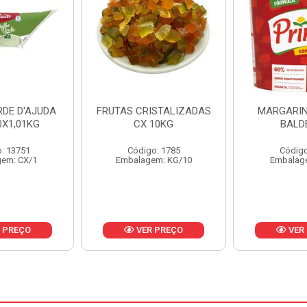
ISTALIZADAS
MARGARINA PRIMOR
MARGARIN
10KG
BALDE 3KG
CAIXA 
o: 1785
Código: 1801
Código
em: KG/10
Embalagem: BD/1
Embalag
 PREÇO
VER PREÇO
VER