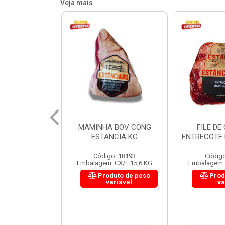
Veja mais
 BOV CONG
FILE DE COSTELA
CUPIM BOV
NCIA KG
ENTRECOTE ESTANCIA KG
o: 18193
Código: 18299
Código
 CX/± 15,6 KG
Embalagem: CX/± 14,4 KG
Embalagem: 
uto de peso
Produto de peso
Prod
ariável
variável
va