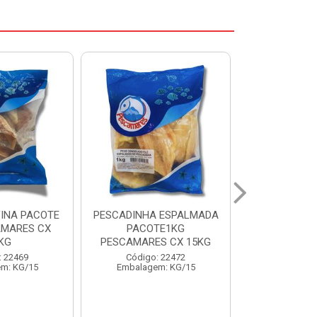
 ESPALMADA
FILE DE PANGA PREMIUM
CORVINA I
TE1KG
PACOTE 1KG CAIXA 10KG
BENDITO P
S CX 15KG
Código: 20021
Código:
: 22472
Embalagem: KG/10
Embalage
m: KG/15