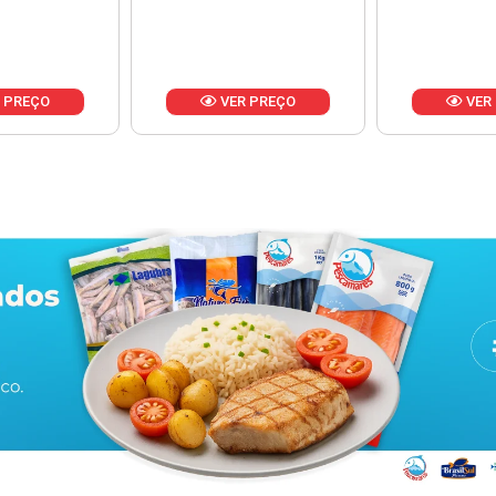
Produ
va
 PREÇO
VER PREÇO
VER