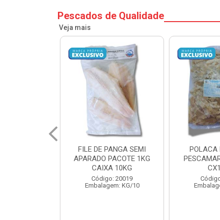
Pescados de Qualidade
Veja mais
PANGA SEMI
POLACA DESFIADA
POLACA 
PACOTE 1KG
PESCAMARES PCT5KG
PESCAMAR
A 10KG
CX10KG
CX
o: 20019
Código: 20161
Código
em: KG/10
Embalagem: KG/10
Embalag