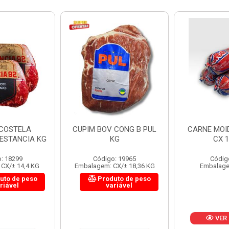
 CONG B PUL
CARNE MOIDA FORTBOI
LOMBINHO
KG
CX 10KG
FRIB
: 19965
Código: 200
Códig
CX/± 18,36 KG
Embalagem: KG/10
Embalagem: 
uto de peso
Produ
riável
va
VER PREÇO