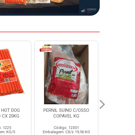
INO C/OSSO
HAMBURGUER BOVINO
MARGARIN
EL KG
PERDIGAO CX 2,016KG
CAIXA 2
: 12301
Código: 1263
Código:
X/± 19,56 KG
Embalagem: CX/1
Embalage