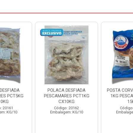
DESFIADA
POSTA CORVINA PACOTE
PESCADINHA
ES PCT1KG
1KG PESCAMARES CX
PACO
10KG
15KG
PESCAMARE
: 20162
Código: 22469
Código
em: KG/10
Embalagem: KG/15
Embalage