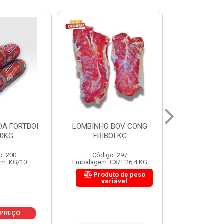
 BOV CONG
FIGADO BOV CONG FRIBOI
CORDAO DO 
OI KG
KG
FRIBO
o: 297
Código: 222
Código:
CX/± 26,4 KG
Embalagem: CX/± 30,12 KG
Embalagem: C
to de peso
Produto de peso
Produ
riável
variável
var