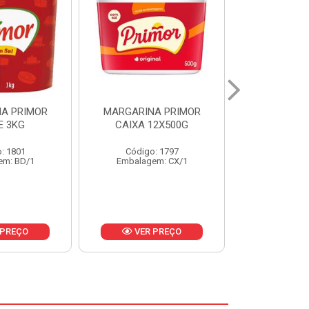
A PRIMOR
MARGARINA PRIMOR CX
MARGARINA
12X500G
24X250G
CAIXA 2
: 1797
Código: 1921
Código
em: CX/1
Embalagem: CX/1
Embalage
 PREÇO
VER PREÇO
VER 