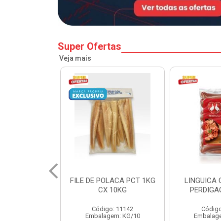
Super Ofertas
Veja mais
LACA PCT 1KG
LINGUICA CALABRESA
MORTADEL
 10KG
PERDIGAO CX 18KG
FRANGO C
o: 11142
Código: 11238
Códig
em: KG/10
Embalagem: KG/4,5
Embalag