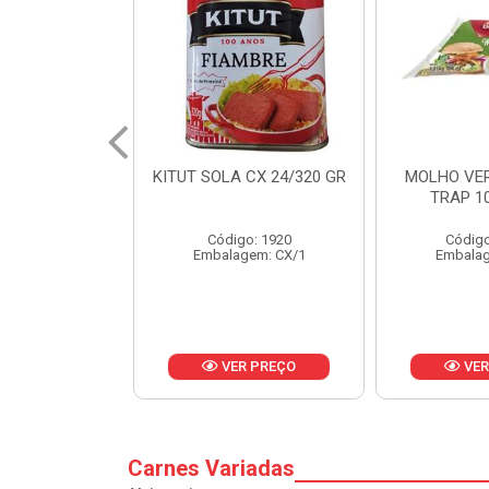
 CX 24/320 GR
MOLHO VERDE D'AJUDA
FRUTAS CR
TRAP 10X1,01KG
CX 
o: 1920
Código: 13751
Códig
gem: CX/1
Embalagem: CX/1
Embalag
R PREÇO
VER PREÇO
VER
Carnes Variadas