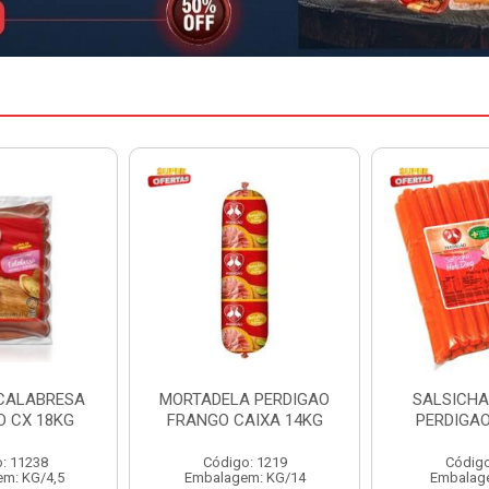
A PERDIGAO
SALSICHA HOT DOG
PERNIL SU
AIXA 14KG
PERDIGAO CX 20KG
COPAV
o: 1219
Código: 1225
Código
em: KG/14
Embalagem: KG/5
Embalagem: C