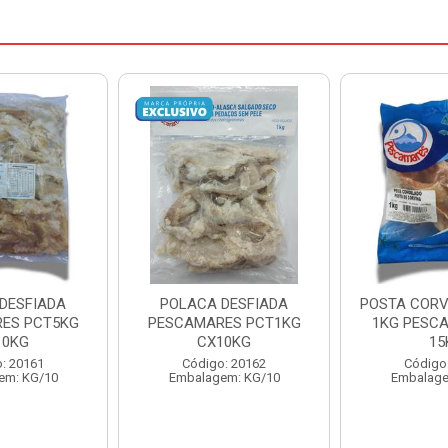
DESFIADA
POSTA CORVINA PACOTE
PESCADINHA
ES PCT1KG
1KG PESCAMARES CX
PACO
10KG
15KG
PESCAMARE
: 20162
Código: 22469
Código
em: KG/10
Embalagem: KG/15
Embalage