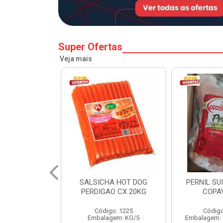
Super Ofertas
Veja mais
A HOT DOG
PERNIL SUINO C/OSSO
HAMBURGU
O CX 20KG
COPAVEL KG
PERDIGAO 
o: 1225
Código: 12301
Códig
gem: KG/5
Embalagem: CX/± 19,56 KG
Embalag