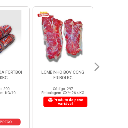
 BOV CONG
FIGADO BOV CONG FRIBOI
CORDAO DO 
OI KG
KG
FRIBO
o: 297
Código: 222
Código:
CX/± 26,4 KG
Embalagem: CX/± 30,12 KG
Embalagem: C
to de peso
Produto de peso
Produ
riável
variável
var