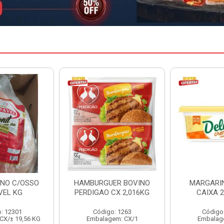
ER BOVINO
MARGARINA DELINE
MARGARIN
CX 2,016KG
CAIXA 24X250G
CAIXA 
o: 1263
Código: 12886
Código
em: CX/1
Embalagem: CX/1
Embalag