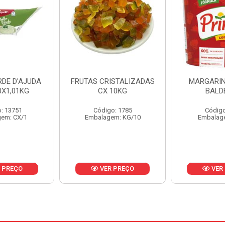
ISTALIZADAS
MARGARINA PRIMOR
MARGARIN
10KG
BALDE 3KG
CAIXA 
o: 1785
Código: 1801
Código
em: KG/10
Embalagem: BD/1
Embalag
 PREÇO
VER PREÇO
VER