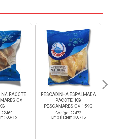
 ESPALMADA
FILE DE PANGA PREMIUM
CORVINA I
TE1KG
PACOTE 1KG CAIXA 10KG
BENDITO P
S CX 15KG
Código: 20021
Código:
: 22472
Embalagem: KG/10
Embalage
m: KG/15