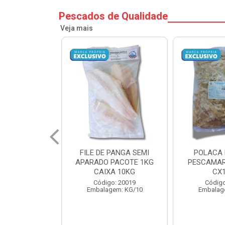
Pescados de Qualidade
Veja mais
PANGA SEMI
POLACA DESFIADA
POLACA 
PACOTE 1KG
PESCAMARES PCT5KG
PESCAMAR
A 10KG
CX10KG
CX
o: 20019
Código: 20161
Código
em: KG/10
Embalagem: KG/10
Embalag