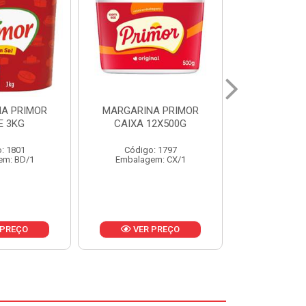
A PRIMOR
MARGARINA PRIMOR CX
MARGARINA
12X500G
24X250G
CAIXA 2
: 1797
Código: 1921
Código
em: CX/1
Embalagem: CX/1
Embalage
 PREÇO
VER PREÇO
VER 