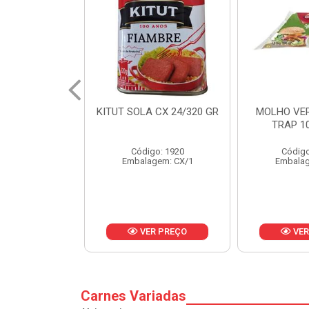
 CX 24/320 GR
MOLHO VERDE D'AJUDA
FRUTAS CR
TRAP 10X1,01KG
CX 
o: 1920
Código: 13751
Códig
gem: CX/1
Embalagem: CX/1
Embalag
R PREÇO
VER PREÇO
VER
Carnes Variadas