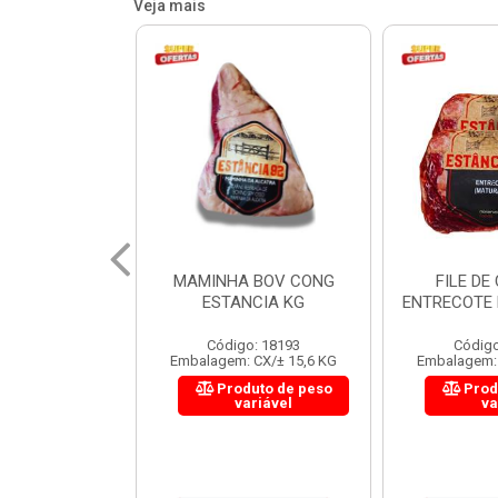
Veja mais
 BOV CONG
FILE DE COSTELA
CUPIM BOV
NCIA KG
ENTRECOTE ESTANCIA KG
o: 18193
Código: 18299
Código
 CX/± 15,6 KG
Embalagem: CX/± 14,4 KG
Embalagem: 
uto de peso
Produto de peso
Prod
ariável
variável
va