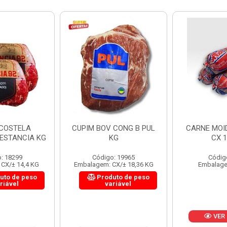
 CONG B PUL
CARNE MOIDA FORTBOI
LOMBINHO
KG
CX 10KG
FRIB
: 19965
Código: 200
Códig
CX/± 18,36 KG
Embalagem: KG/10
Embalagem: 
uto de peso
Produ
riável
va
VER PREÇO