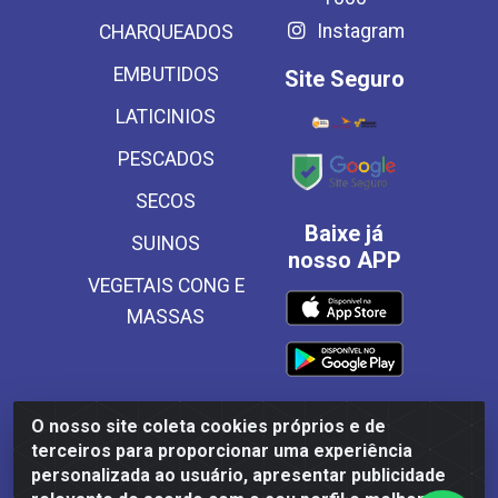
Instagram
CHARQUEADOS
EMBUTIDOS
Site Seguro
LATICINIOS
PESCADOS
SECOS
Baixe já
SUINOS
nosso APP
VEGETAIS CONG E
MASSAS
O nosso site coleta cookies próprios e de
Frinscal - Distribuidora e Importadora de Alimentos LTDA -
terceiros para proporcionar uma experiência
Rodovia BR 101 Sul Km 187, 310 Galpão - Santa Rosa,
personalizada ao usuário, apresentar publicidade
Palmares/PE - CEP 55540-000 - CNPJ 03.504.437/0001-50