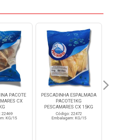
 ESPALMADA
FILE DE PANGA PREMIUM
CORVINA I
TE1KG
PACOTE 1KG CAIXA 10KG
BENDITO P
S CX 15KG
Código: 20021
Código:
: 22472
Embalagem: KG/10
Embalage
m: KG/15