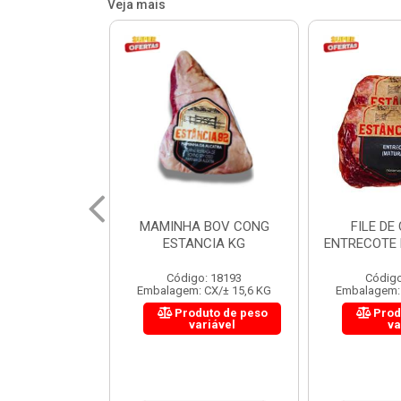
Veja mais
 BOV CONG
FILE DE COSTELA
CUPIM BOV
NCIA KG
ENTRECOTE ESTANCIA KG
o: 18193
Código: 18299
Código
 CX/± 15,6 KG
Embalagem: CX/± 14,4 KG
Embalagem: 
uto de peso
Produto de peso
Prod
ariável
variável
va