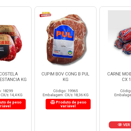
 CONG B PUL
CARNE MOIDA FORTBOI
LOMBINHO
KG
CX 10KG
FRIB
: 19965
Código: 200
Códig
CX/± 18,36 KG
Embalagem: KG/10
Embalagem: 
uto de peso
Produ
riável
va
VER PREÇO