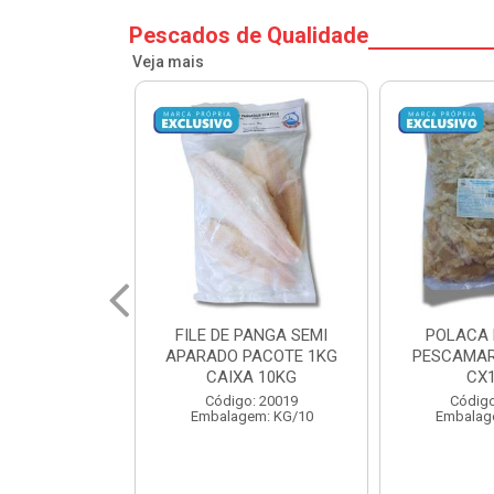
Pescados de Qualidade
Veja mais
PANGA SEMI
POLACA DESFIADA
POLACA 
PACOTE 1KG
PESCAMARES PCT5KG
PESCAMAR
A 10KG
CX10KG
CX
o: 20019
Código: 20161
Código
em: KG/10
Embalagem: KG/10
Embalag