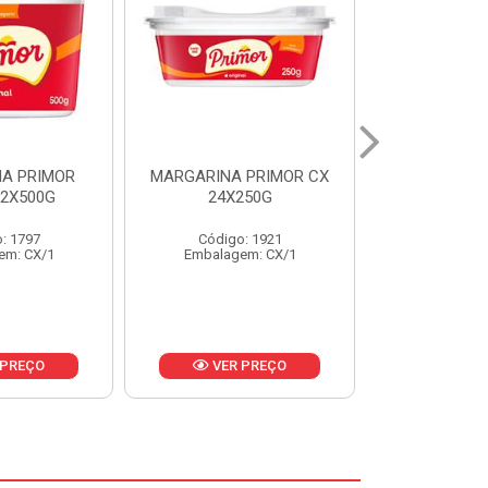
 PRIMOR CX
MARGARINA DELICIA
MAIONESE
250G
CAIXA 24X250G
BALDE UNI
: 1921
Código: 6958
Código
em: CX/1
Embalagem: CX/1
Embalage
 PREÇO
VER PREÇO
VER 