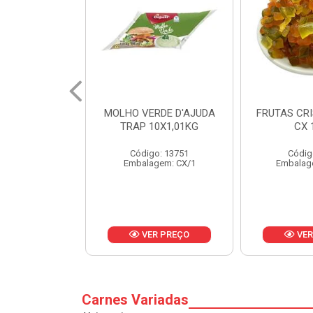
RDE D'AJUDA
FRUTAS CRISTALIZADAS
MARGARI
0X1,01KG
CX 10KG
BALD
o: 13751
Código: 1785
Códig
gem: CX/1
Embalagem: KG/10
Embalag
R PREÇO
VER PREÇO
VER
Carnes Variadas