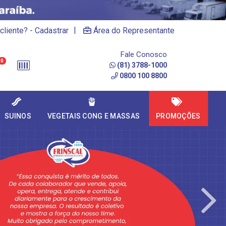
|
cliente? - Cadastrar
Área do Representante
Fale Conosco
0
(81) 3788-1000
0800 100 8800
SUINOS
VEGETAIS CONG E MASSAS
PROMOÇÕES