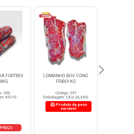
 BOV CONG
FIGADO BOV CONG FRIBOI
CORDAO DO 
OI KG
KG
FRIBO
o: 297
Código: 222
Código:
CX/± 26,4 KG
Embalagem: CX/± 30,12 KG
Embalagem: C
to de peso
Produto de peso
Produ
riável
variável
var