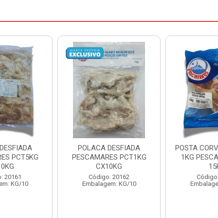
DESFIADA
POSTA CORVINA PACOTE
PESCADINHA
ES PCT1KG
1KG PESCAMARES CX
PACO
10KG
15KG
PESCAMARE
: 20162
Código: 22469
Código
em: KG/10
Embalagem: KG/15
Embalage