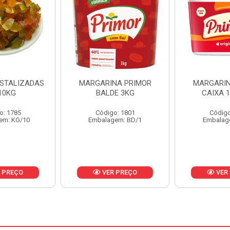
NA PRIMOR
MARGARINA PRIMOR
MARGARINA
E 3KG
CAIXA 12X500G
24X
o: 1801
Código: 1797
Código
em: BD/1
Embalagem: CX/1
Embalag
 PREÇO
VER PREÇO
VER