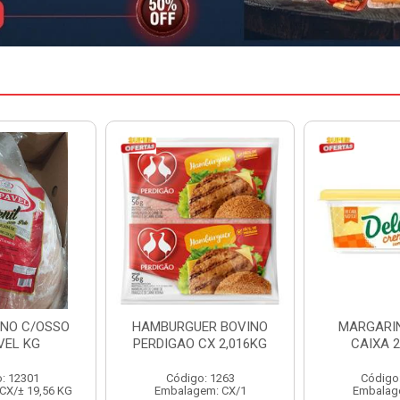
ER BOVINO
MARGARINA DELINE
MARGARIN
CX 2,016KG
CAIXA 24X250G
CAIXA 
o: 1263
Código: 12886
Código
em: CX/1
Embalagem: CX/1
Embalag