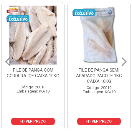
NGA COM
FILE DE PANGA SEMI
POLACA DE
AIXA 10KG
APARADO PACOTE 1KG
PESCAMARES
CAIXA 10KG
CX10
0018
Código: 20019
Código: 2
 KG/10
Embalagem: KG/10
Embalagem:
REÇO
VER PREÇO
VER P