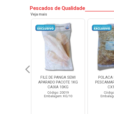
Pescados de Qualidade
Veja mais
PANGA SEMI
POLACA DESFIADA
POLACA 
PACOTE 1KG
PESCAMARES PCT5KG
PESCAMAR
A 10KG
CX10KG
CX
o: 20019
Código: 20161
Código
em: KG/10
Embalagem: KG/10
Embalag