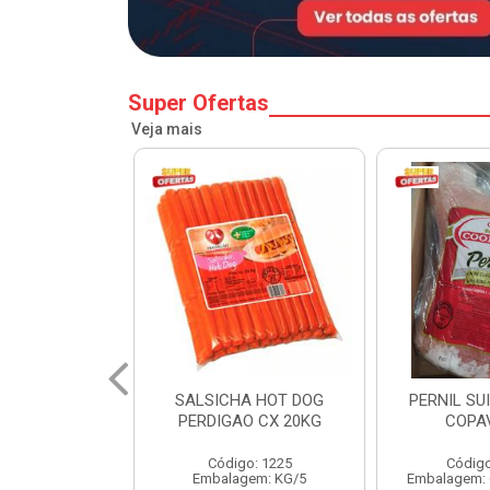
Super Ofertas
Veja mais
A HOT DOG
PERNIL SUINO C/OSSO
HAMBURGU
O CX 20KG
COPAVEL KG
PERDIGAO 
o: 1225
Código: 12301
Códig
gem: KG/5
Embalagem: CX/± 19,56 KG
Embalag