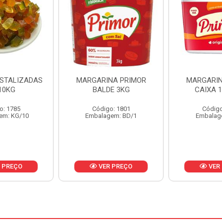
NA PRIMOR
MARGARINA PRIMOR
MARGARINA
E 3KG
CAIXA 12X500G
24X
o: 1801
Código: 1797
Código
em: BD/1
Embalagem: CX/1
Embalag
 PREÇO
VER PREÇO
VER