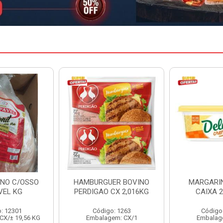
ER BOVINO
MARGARINA DELINE
MARGARIN
CX 2,016KG
CAIXA 24X250G
CAIXA 
o: 1263
Código: 12886
Código
em: CX/1
Embalagem: CX/1
Embalag