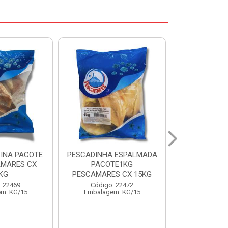
 ESPALMADA
FILE DE PANGA PREMIUM
CORVINA I
TE1KG
PACOTE 1KG CAIXA 10KG
BENDITO P
S CX 15KG
Código: 20021
Código:
: 22472
Embalagem: KG/10
Embalage
m: KG/15