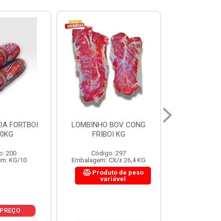
 BOV CONG
FIGADO BOV CONG FRIBOI
CORDAO DO 
OI KG
KG
FRIBO
o: 297
Código: 222
Código:
CX/± 26,4 KG
Embalagem: CX/± 30,12 KG
Embalagem: C
to de peso
Produto de peso
Produ
riável
variável
var