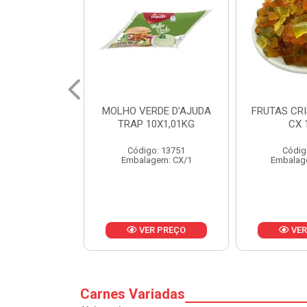
RDE D'AJUDA
FRUTAS CRISTALIZADAS
MARGARI
0X1,01KG
CX 10KG
BALD
o: 13751
Código: 1785
Códig
gem: CX/1
Embalagem: KG/10
Embalag
R PREÇO
VER PREÇO
VER
Carnes Variadas