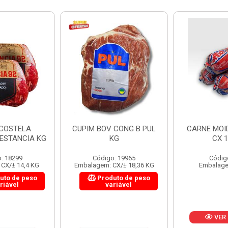
 CONG B PUL
CARNE MOIDA FORTBOI
LOMBINHO
KG
CX 10KG
FRIB
: 19965
Código: 200
Códig
CX/± 18,36 KG
Embalagem: KG/10
Embalagem: 
uto de peso
Produ
riável
va
VER PREÇO