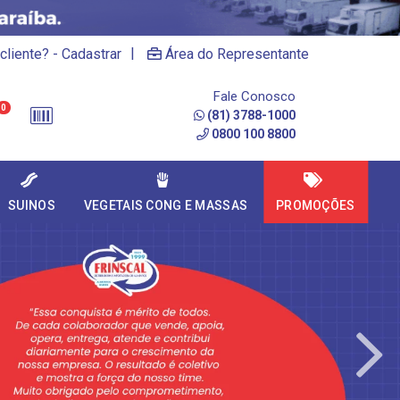
|
cliente? - Cadastrar
Área do Representante
Fale Conosco
0
(81) 3788-1000
0800 100 8800
SUINOS
VEGETAIS CONG E MASSAS
PROMOÇÕES