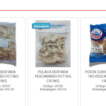
DESFIADA
POSTA CORVINA PACOTE
PESCADINHA
ES PCT1KG
1KG PESCAMARES CX
PACO
10KG
15KG
PESCAMARE
: 20162
Código: 22469
Código
em: KG/10
Embalagem: KG/15
Embalage