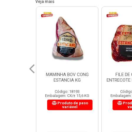
Veja mais
 BOV CONG
FILE DE COSTELA
CUPIM BOV
NCIA KG
ENTRECOTE ESTANCIA KG
o: 18193
Código: 18299
Código
 CX/± 15,6 KG
Embalagem: CX/± 14,4 KG
Embalagem: 
uto de peso
Produto de peso
Prod
ariável
variável
va