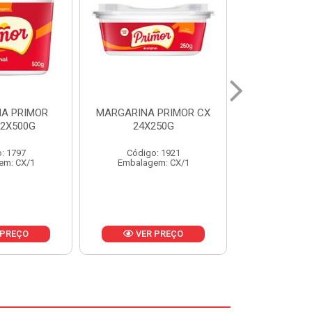
 PRIMOR CX
MARGARINA DELICIA
MAIONESE
250G
CAIXA 24X250G
BALDE UNI
: 1921
Código: 6958
Código
em: CX/1
Embalagem: CX/1
Embalage
 PREÇO
VER PREÇO
VER 