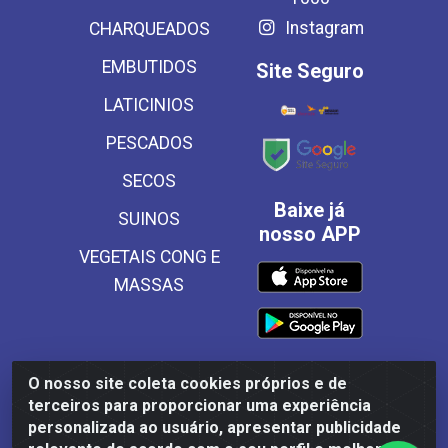
Instagram
CHARQUEADOS
EMBUTIDOS
Site Seguro
LATICINIOS
PESCADOS
SECOS
Baixe já
SUINOS
nosso APP
VEGETAIS CONG E
MASSAS
O nosso site coleta cookies próprios e de
Frinscal - Distribuidora e Importadora de Alimentos LTDA -
terceiros para proporcionar uma experiência
Rodovia BR 101 Sul Km 187, 310 Galpão - Santa Rosa,
personalizada ao usuário, apresentar publicidade
Palmares/PE - CEP 55540-000 - CNPJ 03.504.437/0001-50