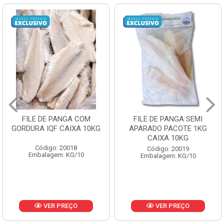
FILE DE PANGA SEMI
POLACA DESFIADA
G
APARADO PACOTE 1KG
PESCAMARES PCT5KG
CAIXA 10KG
CX10KG
Código: 20019
Código: 20161
Embalagem: KG/10
Embalagem: KG/10
VER PREÇO
VER PREÇO