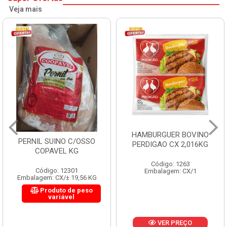
Veja mais
HAMBURGUER BOVINO
PERNIL SUINO C/OSSO
PERDIGAO CX 2,016KG
COPAVEL KG
Código: 1263
Código: 12301
Embalagem: CX/1
Embalagem: CX/± 19,56 KG
Produto de peso
variável
VER PREÇO