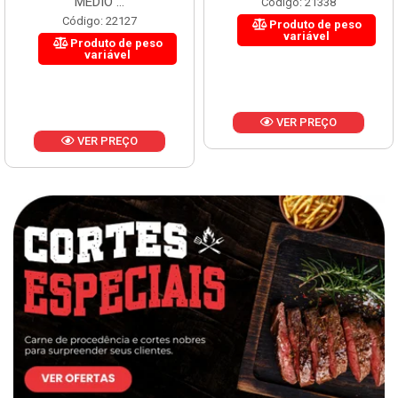
MÉDIO ...
Código: 21338
Código: 22127
Produto de peso
variável
Produto de peso
variável
VER PREÇO
VER PREÇO