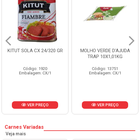
/320 GR
MOLHO VERDE D'AJUDA
FRUTAS CRISTAL
TRAP 10X1,01KG
CX 10KG
Código: 13751
Código: 1785
/1
Embalagem: CX/1
Embalagem: KG
O
VER PREÇO
VER PREÇ
Carnes Variadas
Veja mais