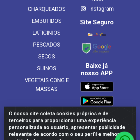
Instagram
CHARQUEADOS
EMBUTIDOS
Site Seguro
LATICINIOS
PESCADOS
SECOS
Baixe já
SUINOS
nosso APP
VEGETAIS CONG E
MASSAS
O nosso site coleta cookies próprios e de
terceiros para proporcionar uma experiência
Frinscal - Distribuidora e Importadora de Alimentos LTDA -
personalizada ao usuário, apresentar publicidade
Rodovia BR 101 Sul Km 187, 310 Galpão - Santa Rosa,
relevante de acordo com o seu perfil e melhorar a
Palmares/PE - CEP 55540-000 - CNPJ 03.504.437/0001-50