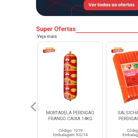
Super Ofertas
Veja mais
A PERDIGAO
SALSICHA HOT DOG
PERNIL SU
CAIXA 14KG
PERDIGAO CX 20KG
COPA
o: 1219
Código: 1225
Código
em: KG/14
Embalagem: KG/5
Embalagem: 