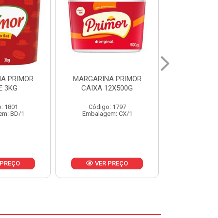
A PRIMOR
MARGARINA PRIMOR CX
MARGARINA
12X500G
24X250G
CAIXA 2
: 1797
Código: 1921
Código
em: CX/1
Embalagem: CX/1
Embalage
 PREÇO
VER PREÇO
VER 