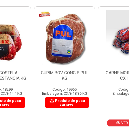
 CONG B PUL
CARNE MOIDA FORTBOI
LOMBINHO
KG
CX 10KG
FRIB
: 19965
Código: 200
Códig
CX/± 18,36 KG
Embalagem: KG/10
Embalagem: 
uto de peso
Produ
riável
va
VER PREÇO