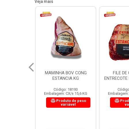
Veja mais
 BOV CONG
FILE DE COSTELA
CUPIM BOV
NCIA KG
ENTRECOTE ESTANCIA KG
o: 18193
Código: 18299
Código
 CX/± 15,6 KG
Embalagem: CX/± 14,4 KG
Embalagem: 
uto de peso
Produto de peso
Prod
ariável
variável
va