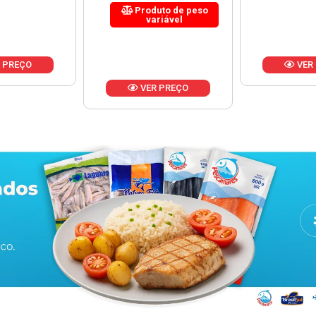
uto de peso
riável
VER PREÇO
VER
 PREÇO