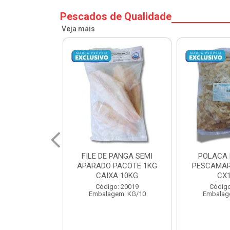
Pescados de Qualidade
Veja mais
PANGA SEMI
POLACA DESFIADA
POLACA 
PACOTE 1KG
PESCAMARES PCT5KG
PESCAMAR
A 10KG
CX10KG
CX
o: 20019
Código: 20161
Código
em: KG/10
Embalagem: KG/10
Embalag