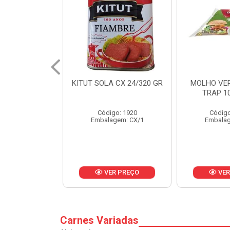
 CX 24/320 GR
MOLHO VERDE D'AJUDA
FRUTAS CR
TRAP 10X1,01KG
CX 
o: 1920
Código: 13751
Códig
gem: CX/1
Embalagem: CX/1
Embalag
R PREÇO
VER PREÇO
VER
Carnes Variadas