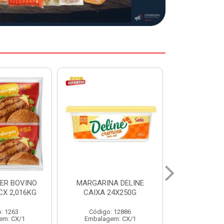
A DELINE
MARGARINA DELINE
COXA S/CO
24X250G
CAIXA 12X500G
INDIV LEVI
: 12886
Código: 12887
Código:
em: CX/1
Embalagem: CX/1
Embalage