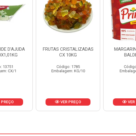
ISTALIZADAS
MARGARINA PRIMOR
MARGARIN
10KG
BALDE 3KG
CAIXA 
o: 1785
Código: 1801
Código
em: KG/10
Embalagem: BD/1
Embalag
 PREÇO
VER PREÇO
VER