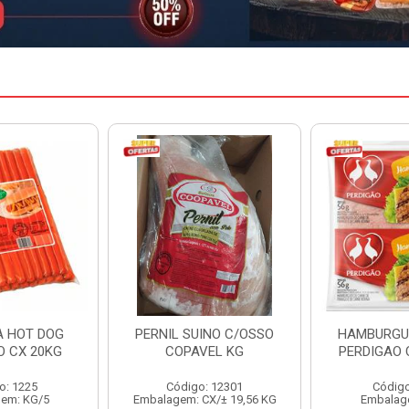
INO C/OSSO
HAMBURGUER BOVINO
MARGARIN
VEL KG
PERDIGAO CX 2,016KG
CAIXA 
: 12301
Código: 1263
Código
CX/± 19,56 KG
Embalagem: CX/1
Embalag