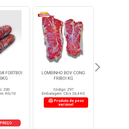
 BOV CONG
FIGADO BOV CONG FRIBOI
CORDAO DO 
OI KG
KG
FRIBO
o: 297
Código: 222
Código:
CX/± 26,4 KG
Embalagem: CX/± 30,12 KG
Embalagem: C
to de peso
Produto de peso
Produ
riável
variável
var