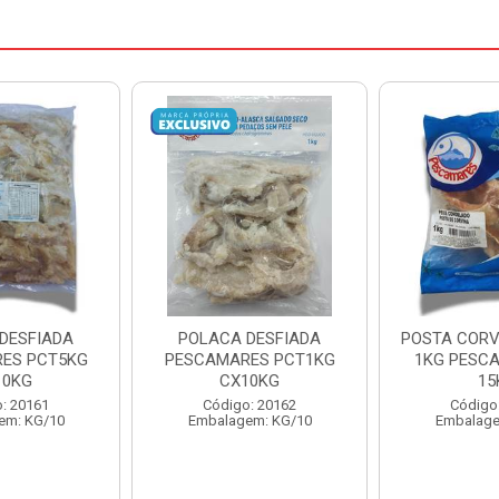
DESFIADA
POSTA CORVINA PACOTE
PESCADINHA
ES PCT1KG
1KG PESCAMARES CX
PACO
10KG
15KG
PESCAMARE
: 20162
Código: 22469
Código
em: KG/10
Embalagem: KG/15
Embalage