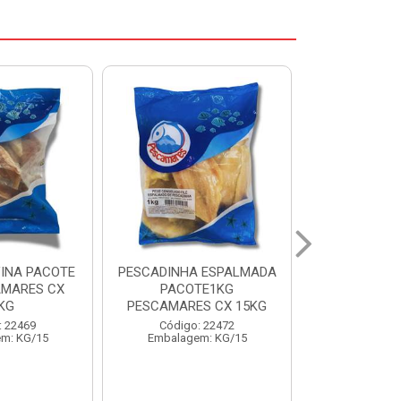
 ESPALMADA
FILE DE PANGA PREMIUM
CORVINA I
TE1KG
PACOTE 1KG CAIXA 10KG
BENDITO P
S CX 15KG
Código: 20021
Código:
: 22472
Embalagem: KG/10
Embalage
m: KG/15