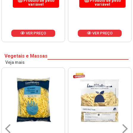
Produto de peso
Produto de peso
variável
variável
VER PREÇO
VER PREÇO
Vegetais e Massas
Veja mais