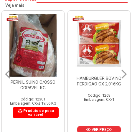
Veja mais
HAMBURGUER BOVINO
MORTADELA FLUMINENSE
PERDIGAO CX 2,016KG
CX 4X3KG 12KG
Código: 1263
Código: 1288
Embalagem: CX/1
Embalagem: KG/12
VER PREÇO
VER PREÇO