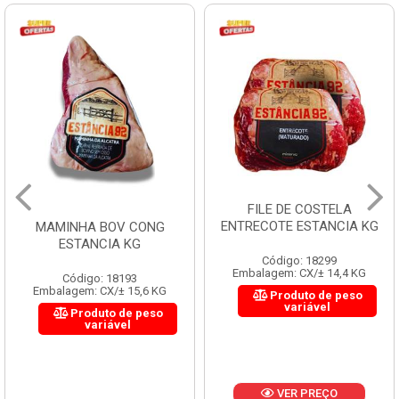
FILE DE COSTELA
CUPIM BOV CONG B 
ENTRECOTE ESTANCIA KG
KG
NG
Código: 18299
Código: 19965
Embalagem: CX/± 14,4 KG
Embalagem: CX/± 18,36
 KG
Produto de peso
Produto de pe
variável
variável
so
VER PREÇO
VER PREÇO