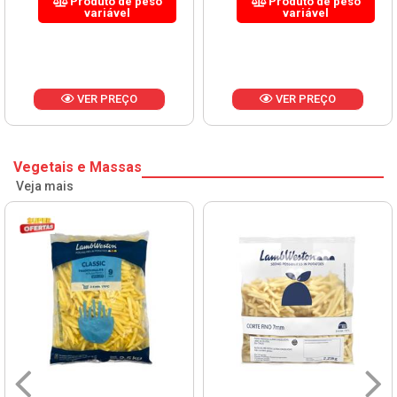
Produto de peso
Produto de peso
variável
variável
VER PREÇO
VER PREÇO
Vegetais e Massas
Veja mais