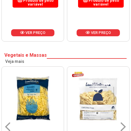
Produto de peso
Produto de peso
variável
variável
VER PREÇO
VER PREÇO
Vegetais e Massas
Veja mais