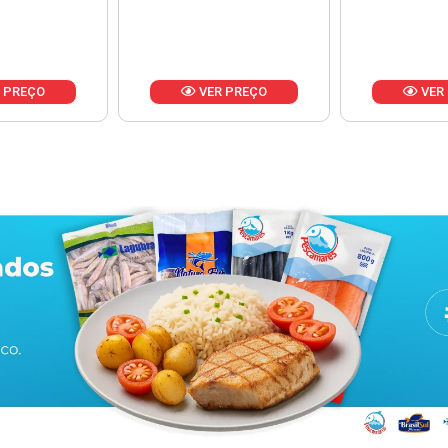
Produ
va
 PREÇO
VER PREÇO
VER