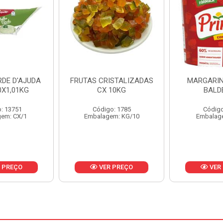
ISTALIZADAS
MARGARINA PRIMOR
MARGARIN
10KG
BALDE 3KG
CAIXA 
o: 1785
Código: 1801
Código
em: KG/10
Embalagem: BD/1
Embalag
 PREÇO
VER PREÇO
VER