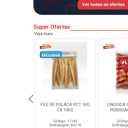
Super Ofertas
Veja mais
LACA PCT 1KG
LINGUICA CALABRESA
MORTADEL
 10KG
PERDIGAO CX 18KG
FRANGO C
o: 11142
Código: 11238
Códig
em: KG/10
Embalagem: KG/4,5
Embalag