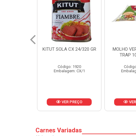
 CX 24/320 GR
MOLHO VERDE D'AJUDA
FRUTAS CR
TRAP 10X1,01KG
CX 
o: 1920
Código: 13751
Códig
gem: CX/1
Embalagem: CX/1
Embalag
R PREÇO
VER PREÇO
VER
Carnes Variadas