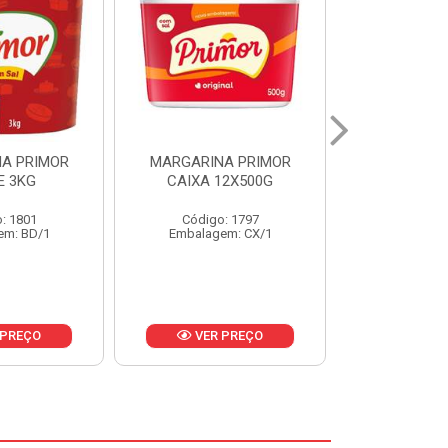
A PRIMOR
MARGARINA PRIMOR CX
MARGARINA
12X500G
24X250G
CAIXA 2
: 1797
Código: 1921
Código
em: CX/1
Embalagem: CX/1
Embalage
 PREÇO
VER PREÇO
VER 