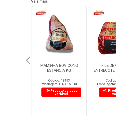
Veja mais
 BOV CONG
FILE DE COSTELA
CUPIM BOV
NCIA KG
ENTRECOTE ESTANCIA KG
o: 18193
Código: 18299
Código
 CX/± 15,6 KG
Embalagem: CX/± 14,4 KG
Embalagem: 
uto de peso
Produto de peso
Prod
ariável
variável
va