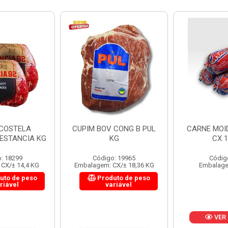
 CONG B PUL
CARNE MOIDA FORTBOI
LOMBINHO
KG
CX 10KG
FRIB
: 19965
Código: 200
Códig
CX/± 18,36 KG
Embalagem: KG/10
Embalagem: 
uto de peso
Produ
riável
va
VER PREÇO