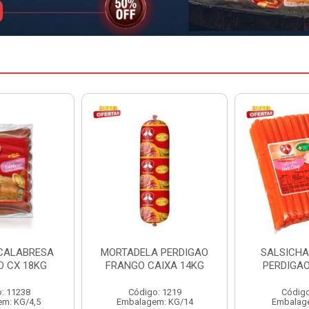
A PERDIGAO
SALSICHA HOT DOG
PERNIL SU
AIXA 14KG
PERDIGAO CX 20KG
COPAV
o: 1219
Código: 1225
Código
em: KG/14
Embalagem: KG/5
Embalagem: C