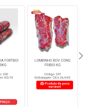
 BOV CONG
FIGADO BOV CONG FRIBOI
CORDAO DO 
OI KG
KG
FRIBO
o: 297
Código: 222
Código:
CX/± 26,4 KG
Embalagem: CX/± 30,12 KG
Embalagem: C
to de peso
Produto de peso
Produ
riável
variável
var