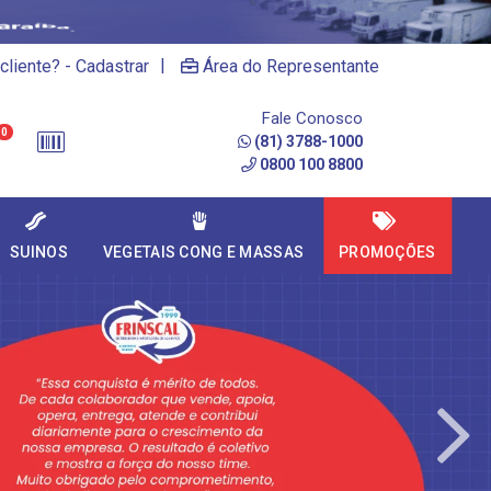
|
cliente? - Cadastrar
Área do Representante
Fale Conosco
0
(81) 3788-1000
0800 100 8800
SUINOS
VEGETAIS CONG E MASSAS
PROMOÇÕES