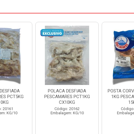
DESFIADA
POSTA CORVINA PACOTE
PESCADINHA
ES PCT1KG
1KG PESCAMARES CX
PACO
10KG
15KG
PESCAMARE
: 20162
Código: 22469
Código
em: KG/10
Embalagem: KG/15
Embalage