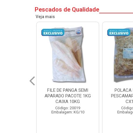
Pescados de Qualidade
Veja mais
PANGA SEMI
POLACA DESFIADA
POLACA 
PACOTE 1KG
PESCAMARES PCT5KG
PESCAMAR
A 10KG
CX10KG
CX
o: 20019
Código: 20161
Código
em: KG/10
Embalagem: KG/10
Embalag