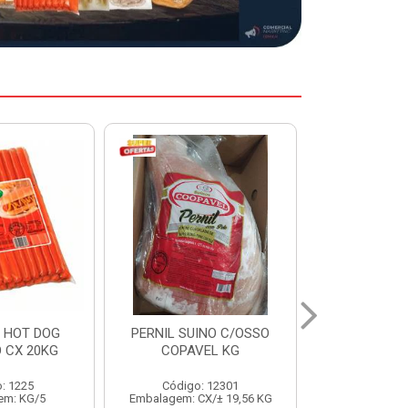
INO C/OSSO
HAMBURGUER BOVINO
MARGARIN
EL KG
PERDIGAO CX 2,016KG
CAIXA 2
: 12301
Código: 1263
Código:
X/± 19,56 KG
Embalagem: CX/1
Embalage