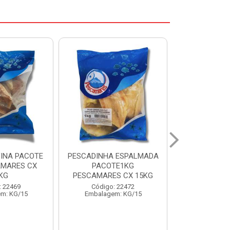
 ESPALMADA
FILE DE PANGA PREMIUM
CORVINA I
TE1KG
PACOTE 1KG CAIXA 10KG
BENDITO P
S CX 15KG
Código: 20021
Código:
: 22472
Embalagem: KG/10
Embalage
m: KG/15