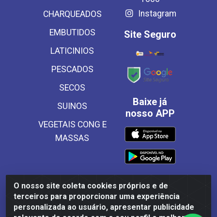
Instagram
CHARQUEADOS
EMBUTIDOS
Site Seguro
LATICINIOS
PESCADOS
SECOS
Baixe já
SUINOS
nosso APP
VEGETAIS CONG E
MASSAS
O nosso site coleta cookies próprios e de
Frinscal - Distribuidora e Importadora de Alimentos LTDA -
terceiros para proporcionar uma experiência
Rodovia BR 101 Sul Km 187, 310 Galpão - Santa Rosa,
personalizada ao usuário, apresentar publicidade
Palmares/PE - CEP 55540-000 - CNPJ 03.504.437/0001-50