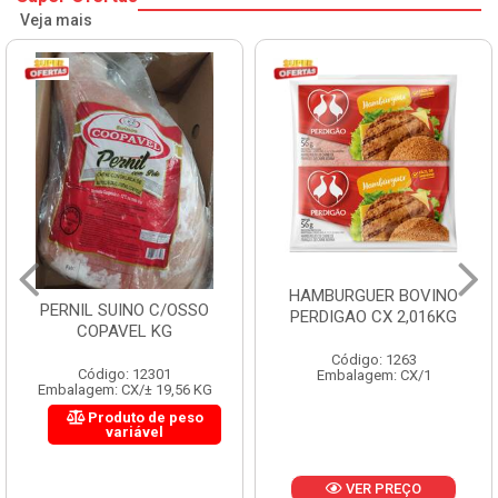
Veja mais
HAMBURGUER BOVINO
MORTADELA FLUMINENSE
PERDIGAO CX 2,016KG
CX 4X3KG 12KG
Código: 1263
Código: 1288
Embalagem: CX/1
Embalagem: KG/12
VER PREÇO
VER PREÇO