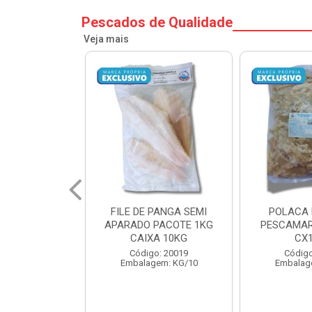
Pescados de Qualidade
Veja mais
PANGA SEMI
POLACA DESFIADA
POLACA 
PACOTE 1KG
PESCAMARES PCT5KG
PESCAMAR
A 10KG
CX10KG
CX
o: 20019
Código: 20161
Código
em: KG/10
Embalagem: KG/10
Embalag