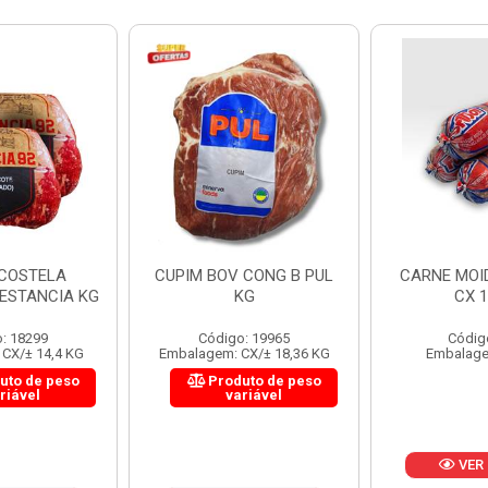
 CONG B PUL
CARNE MOIDA FORTBOI
LOMBINHO
KG
CX 10KG
FRIB
: 19965
Código: 200
Códig
CX/± 18,36 KG
Embalagem: KG/10
Embalagem: 
uto de peso
Produ
riável
va
VER PREÇO