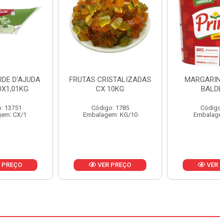
ISTALIZADAS
MARGARINA PRIMOR
MARGARIN
10KG
BALDE 3KG
CAIXA 
o: 1785
Código: 1801
Código
em: KG/10
Embalagem: BD/1
Embalag
 PREÇO
VER PREÇO
VER