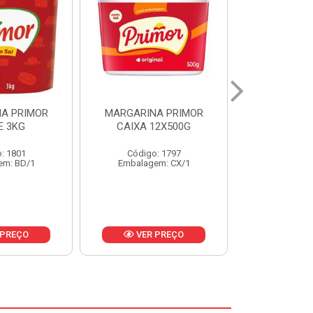
A PRIMOR
MARGARINA PRIMOR CX
MARGARINA
12X500G
24X250G
CAIXA 2
: 1797
Código: 1921
Código
em: CX/1
Embalagem: CX/1
Embalage
 PREÇO
VER PREÇO
VER 