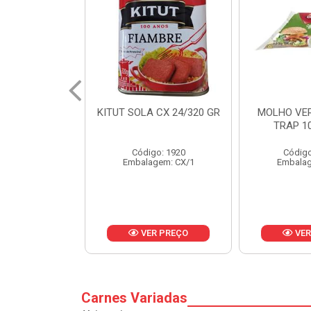
 CX 24/320 GR
MOLHO VERDE D'AJUDA
FRUTAS CR
TRAP 10X1,01KG
CX 
o: 1920
Código: 13751
Códig
gem: CX/1
Embalagem: CX/1
Embalag
R PREÇO
VER PREÇO
VER
Carnes Variadas