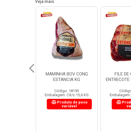
Veja mais
 BOV CONG
FILE DE COSTELA
CUPIM BOV
NCIA KG
ENTRECOTE ESTANCIA KG
o: 18193
Código: 18299
Código
 CX/± 15,6 KG
Embalagem: CX/± 14,4 KG
Embalagem: 
uto de peso
Produto de peso
Prod
ariável
variável
va