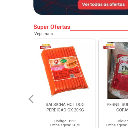
Super Ofertas
Veja mais
A HOT DOG
PERNIL SUINO C/OSSO
HAMBURGU
O CX 20KG
COPAVEL KG
PERDIGAO 
o: 1225
Código: 12301
Códig
gem: KG/5
Embalagem: CX/± 19,56 KG
Embalag