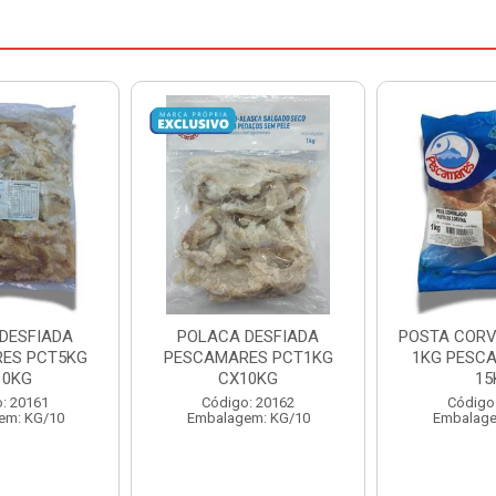
DESFIADA
POSTA CORVINA PACOTE
PESCADINHA
ES PCT1KG
1KG PESCAMARES CX
PACO
10KG
15KG
PESCAMARE
: 20162
Código: 22469
Código
em: KG/10
Embalagem: KG/15
Embalage