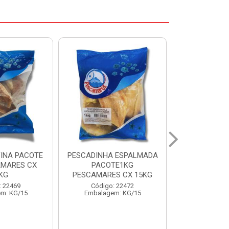
 ESPALMADA
FILE DE PANGA PREMIUM
CORVINA I
TE1KG
PACOTE 1KG CAIXA 10KG
BENDITO P
S CX 15KG
Código: 20021
Código:
: 22472
Embalagem: KG/10
Embalage
m: KG/15