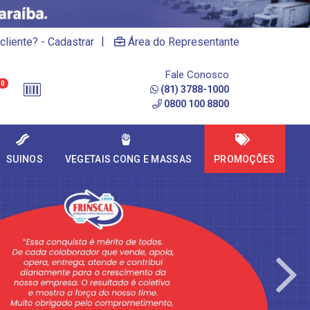
|
cliente? - Cadastrar
Área do Representante
Fale Conosco
0
(81) 3788-1000
0800 100 8800
SUINOS
VEGETAIS CONG E MASSAS
PROMOÇÕES