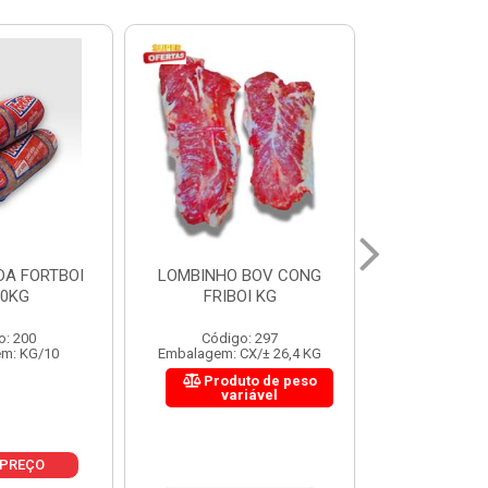
 BOV CONG
FIGADO BOV CONG FRIBOI
CORDAO DO 
OI KG
KG
FRIBO
o: 297
Código: 222
Código:
CX/± 26,4 KG
Embalagem: CX/± 30,12 KG
Embalagem: C
to de peso
Produto de peso
Produ
riável
variável
var