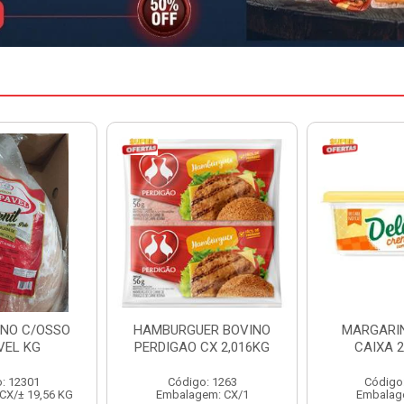
ER BOVINO
MARGARINA DELINE
MARGARIN
CX 2,016KG
CAIXA 24X250G
CAIXA 
o: 1263
Código: 12886
Código
em: CX/1
Embalagem: CX/1
Embalag