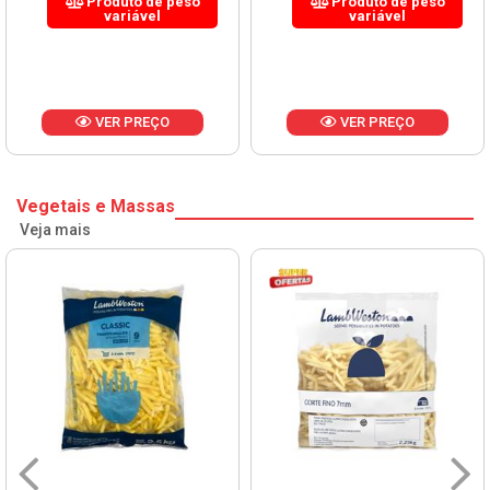
Produto de peso
Produto de peso
variável
variável
VER PREÇO
VER PREÇO
Vegetais e Massas
Veja mais