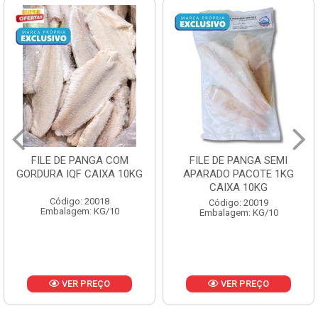
FILE DE PANGA SEMI
POLACA DESFIADA
KG
APARADO PACOTE 1KG
PESCAMARES PCT5K
CAIXA 10KG
CX10KG
Código: 20019
Código: 20161
Embalagem: KG/10
Embalagem: KG/10
VER PREÇO
VER PREÇO