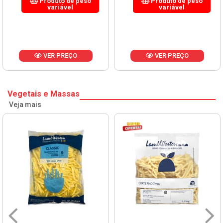
Produto de peso
Produto de peso
variável
variável
VER PREÇO
VER PREÇO
Vegetais e Massas
Veja mais