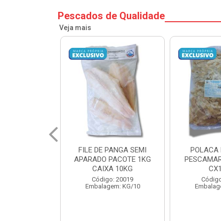
Pescados de Qualidade
Veja mais
PANGA SEMI
POLACA DESFIADA
POLACA 
PACOTE 1KG
PESCAMARES PCT5KG
PESCAMAR
A 10KG
CX10KG
CX
o: 20019
Código: 20161
Código
em: KG/10
Embalagem: KG/10
Embalag