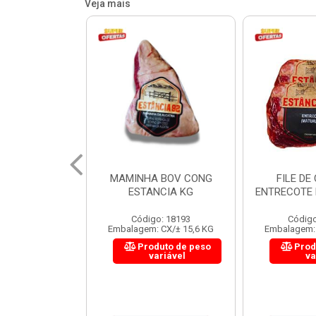
Veja mais
 BOV CONG
FILE DE COSTELA
CUPIM BOV
NCIA KG
ENTRECOTE ESTANCIA KG
o: 18193
Código: 18299
Código
 CX/± 15,6 KG
Embalagem: CX/± 14,4 KG
Embalagem: 
uto de peso
Produto de peso
Prod
ariável
variável
va