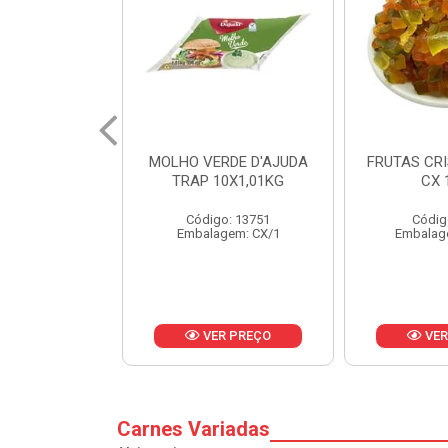
RDE D'AJUDA
FRUTAS CRISTALIZADAS
MARGARI
0X1,01KG
CX 10KG
BALD
o: 13751
Código: 1785
Códig
gem: CX/1
Embalagem: KG/10
Embalag
R PREÇO
VER PREÇO
VER
Carnes Variadas