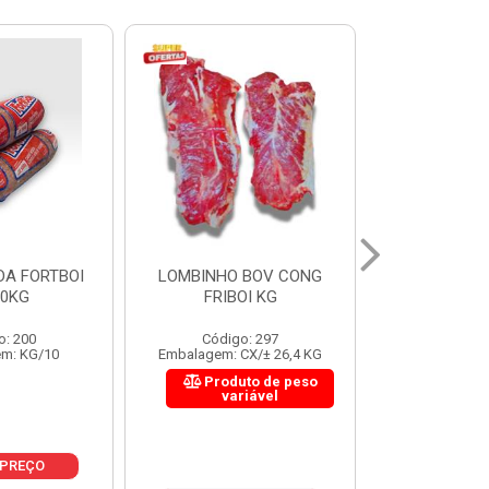
 BOV CONG
FIGADO BOV CONG FRIBOI
CORDAO DO 
OI KG
KG
FRIBO
o: 297
Código: 222
Código:
CX/± 26,4 KG
Embalagem: CX/± 30,12 KG
Embalagem: C
to de peso
Produto de peso
Produ
riável
variável
var