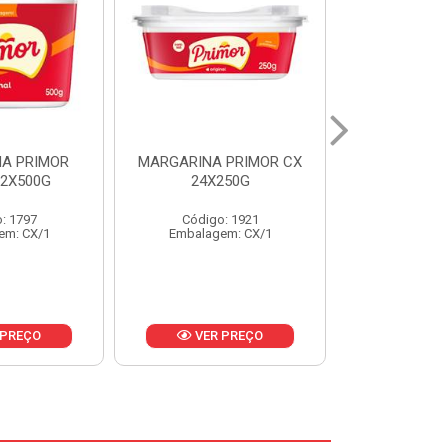
 PRIMOR CX
MARGARINA DELICIA
MAIONESE
250G
CAIXA 24X250G
BALDE UNI
: 1921
Código: 6958
Código
em: CX/1
Embalagem: CX/1
Embalage
 PREÇO
VER PREÇO
VER 