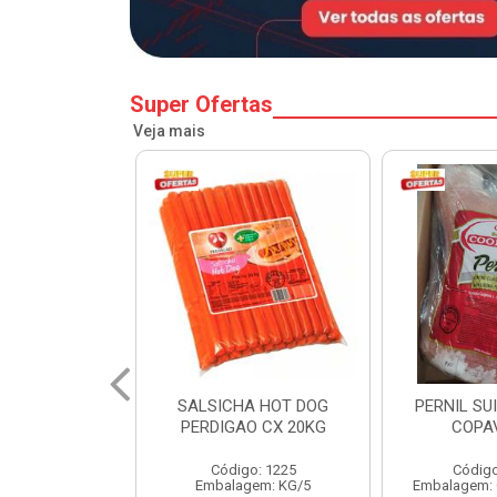
Super Ofertas
Veja mais
A HOT DOG
PERNIL SUINO C/OSSO
HAMBURGU
O CX 20KG
COPAVEL KG
PERDIGAO 
o: 1225
Código: 12301
Códig
gem: KG/5
Embalagem: CX/± 19,56 KG
Embalag