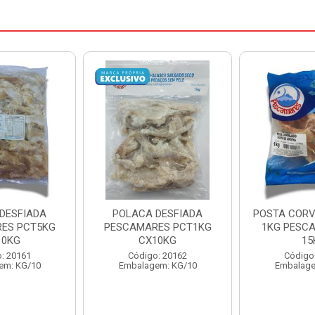
DESFIADA
POSTA CORVINA PACOTE
PESCADINHA
ES PCT1KG
1KG PESCAMARES CX
PACO
10KG
15KG
PESCAMARE
: 20162
Código: 22469
Código
em: KG/10
Embalagem: KG/15
Embalage