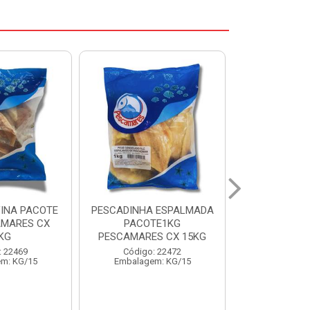
 ESPALMADA
FILE DE PANGA PREMIUM
CORVINA I
TE1KG
PACOTE 1KG CAIXA 10KG
BENDITO P
S CX 15KG
Código: 20021
Código:
: 22472
Embalagem: KG/10
Embalage
m: KG/15