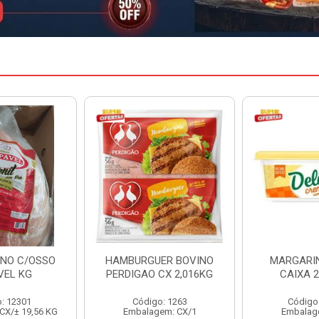
ER BOVINO
MARGARINA DELINE
MARGARIN
CX 2,016KG
CAIXA 24X250G
CAIXA 
o: 1263
Código: 12886
Código
em: CX/1
Embalagem: CX/1
Embalag