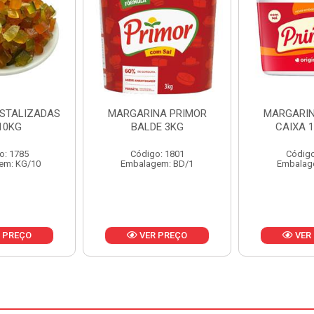
NA PRIMOR
MARGARINA PRIMOR
MARGARINA
E 3KG
CAIXA 12X500G
24X
o: 1801
Código: 1797
Código
em: BD/1
Embalagem: CX/1
Embalag
 PREÇO
VER PREÇO
VER