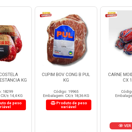
 CONG B PUL
CARNE MOIDA FORTBOI
LOMBINHO
KG
CX 10KG
FRIB
: 19965
Código: 200
Códig
CX/± 18,36 KG
Embalagem: KG/10
Embalagem: 
uto de peso
Produ
riável
va
VER PREÇO